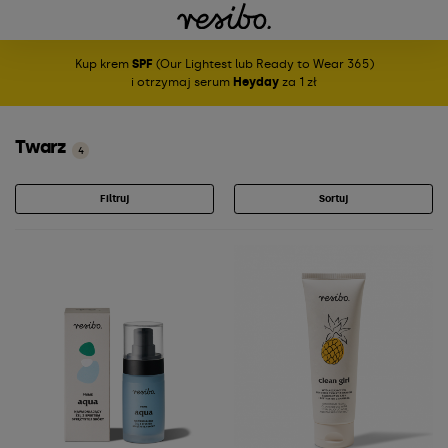
Kup krem
SPF
(Our Lightest lub Ready to Wear 365)
i otrzymaj serum
Heyday
za 1 zł
Twarz
4
Filtruj
Sortuj