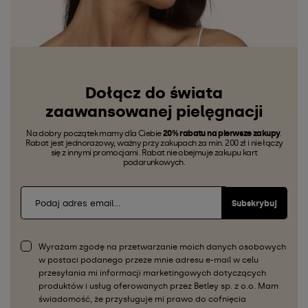
Dołącz do świata
zaawansowanej pielęgnacji
Na dobry początek mamy dla Ciebie
20% rabatu na pierwsze zakupy
.
Rabat jest jednorazowy, ważny przy zakupach za min. 200 zł i nie łączy
się z innymi promocjami. Rabat nie obejmuje zakupu kart
podarunkowych.
Subskrybuj
Wyrażam zgodę na przetwarzanie moich danych osobowych
w postaci podanego przeze mnie adresu e-mail w celu
przesyłania mi informacji marketingowych dotyczących
produktów i usług oferowanych przez Betley sp. z o.o. Mam
świadomość, że przysługuje mi prawo do cofnięcia