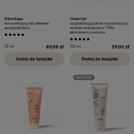
Prime Aqua
Clean Girl
nawadniający żel z efektem
wygładzający żel do mycia twarzy z
sprężystej skóry
kwasem salicylowym 1,75% i
ekstraktem z ananasa
89,00 zł
39,00 zł
30 ml
125 ml
Cena
Cena
Dodaj do koszyka
Dodaj do koszyka
BESTSELLER