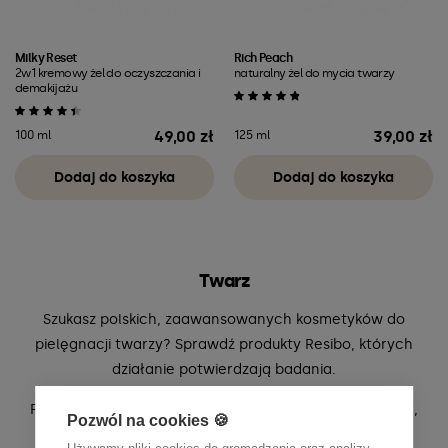
Milky Reset
Rich Peach
2w1 kremowy żel do oczyszczania i
naturalny żel do mycia twarzy
demakijażu
49,00 zł
39,00 zł
100 ml
125 ml
Cena
Cena
Dodaj do koszyka
Dodaj do koszyka
Twarz
Szukasz polskich, zaawansowanych kosmetyków do
pielęgnacji twarzy? Sprawdź produkty Resibo, których
działanie potwierdzają badania.
Pielęgnacja twarzy powinna być codziennym rytuałem,
Pozwól na cookies 🍪
który może przynosić realne efekty, jeśli opiera się na