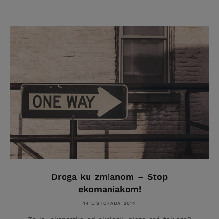
Droga ku zmianom – Stop
ekomaniakom!
14 LISTOPADA 2014
Że ja, ekspertka od ekologii, piszę coś takiego?