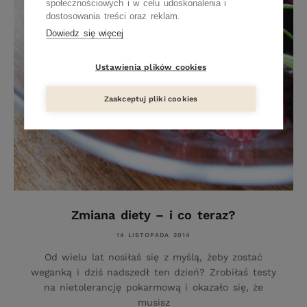
społecznościowych i w celu udoskonalenia i
dostosowania treści oraz reklam.
Dowiedz się więcej
Ustawienia plików cookies
Zaakceptuj pliki cookies
Zmiana diety – i co teraz?
14 LISTOPADA 2014
Od wielu lat nosiłaś się z myślą, żeby zostać
weganką i dziś nadszedł ten dzień? Zrobiłaś testy
na nietolerancję pokarmową i okazało się, że
musisz