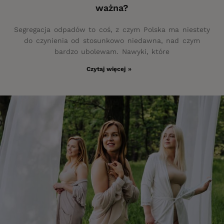
ważna?
Segregacja odpadów to coś, z czym Polska ma niestety
do czynienia od stosunkowo niedawna, nad czym
bardzo ubolewam. Nawyki, które
Czytaj więcej »