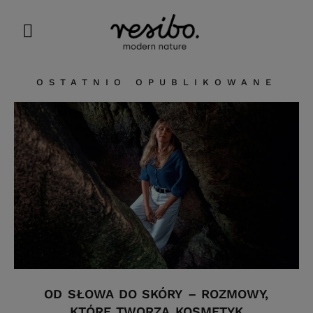
OSTATNIO OPUBLIKOWANE
OD SŁOWA DO SKÓRY – ROZMOWY,
KTÓRE TWORZĄ KOSMETYK