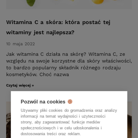
Witamina C a skóra: która postać tej
witaminy jest najlepsza?
10 maja 2022
Jak witamina C działa na skórę? Witamina C, ze
względu na swoje korzystne dla skóry właściwości,
to bardzo popularny składnik różnego rodzaju
kosmetyków. Choć nazwa
Czytaj więcej »
Pozwól na cookies
Używamy pliki cookies do gromadzenia oraz analizy
informacji na temat wydajności i użyteczności
strony, aby zagwarantować funkcje mediów
społecznościowych i w celu udoskonalenia i
dostosowania treści oraz reklam.