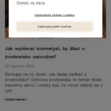
Dowiedz się więcej
Ustawienia plików cookies
Zaakceptuj pliki cookies
Jak wybierać kosmetyki, by dbać o
środowisko naturalne?
23 stycznia 2022
Ekologia na co dzień. Jak lepiej zadbać o
środowisko? Ochrona środowiska to temat bliski
naszemu sercu i cieszy nas, że coraz więcej się o
tym
Czytaj więcej »