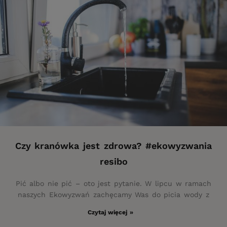
Czy kranówka jest zdrowa? #ekowyzwania
resibo
Pić albo nie pić – oto jest pytanie. W lipcu w ramach
naszych Ekowyzwań zachęcamy Was do picia wody z
Czytaj więcej »