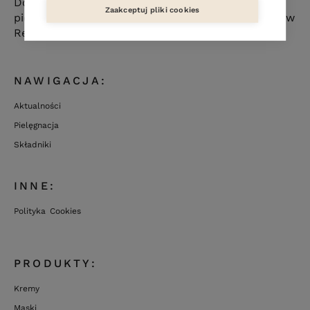
Dołącz do ludzi ceniących sobie naturalną
Zaakceptuj pliki cookies
pielęgnację skóry. Poznaj nową markę kosmetyków
Resibo i odkryj piękno płynące z natury.
NAWIGACJA:
Aktualności
Pielęgnacja
Składniki
INNE:
Polityka Cookies
PRODUKTY:
Kremy
Maski