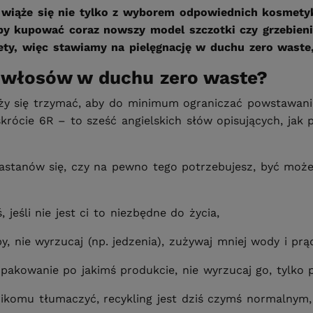
a, wiąże się nie tylko z wyborem odpowiednich kosmet
eby kupować coraz nowszy model szczotki czy grzebieni
ty, więc stawiamy na pielęgnację w duchu zero waste,
a włosów w duchu zero waste?
eży się trzymać, aby do minimum ograniczać powstawani
rócie 6R – to sześć angielskich słów opisujących, ja
 zastanów się, czy na pewno tego potrzebujesz, być moż
jeśli nie jest ci to niezbędne do życia,
y, nie wyrzucaj (np. jedzenia), zużywaj mniej wody i pr
opakowanie po jakimś produkcie, nie wyrzucaj go, tylko
nikomu tłumaczyć, recykling jest dziś czymś normalnym,