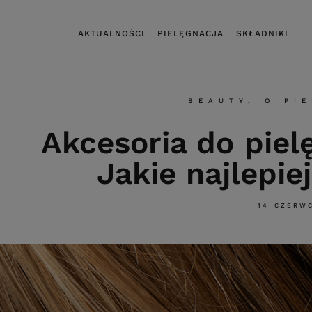
AKTUALNOŚCI
PIELĘGNACJA
SKŁADNIKI
BEAUTY
,
O PI
Akcesoria do piel
Jakie najlepi
14 CZERW