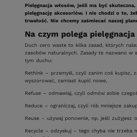
Pielęgnacja włosów, jeśli ma być skuteczn
pielęgnację akcesoriów. I nie chodzi o to, ż
trwałość. Nie chcemy zaśmiecać naszej plane
Na czym polega pielęgnacj
Duch zero waste to kilka zasad, których nal
zasobów naturalnych. Zasady te nazwano w sk
tym duchu:
Rethink – przemyśl, czyli zanim coś kupisz,
wyszorować, zamiast kupić nowe,
Refuse – odmawiaj, czyli odmów sobie czegoś, 
Reduce – ograniczaj, czyli rób mniejsze zakup
Reuse – używaj ponownie, np. jeśli zużyjesz 
Recycle – odzyskuj – tego chyba nie trzeba 