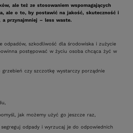
yków, ale też ze stosowaniem wspomagających
a, ale o to, by postawić na jakość, skuteczność i
 a przynajmniej – less waste.
e odpadów, szkodliwość dla środowiska i zużycie
k powinna postępować w życiu osoba chcąca żyć w
e grzebień czy szczotkę wystarczy porządnie
ądu,
 pomyśl, jak możemy użyć go jeszcze raz,
 segreguj odpady i wyrzucaj je do odpowiednich