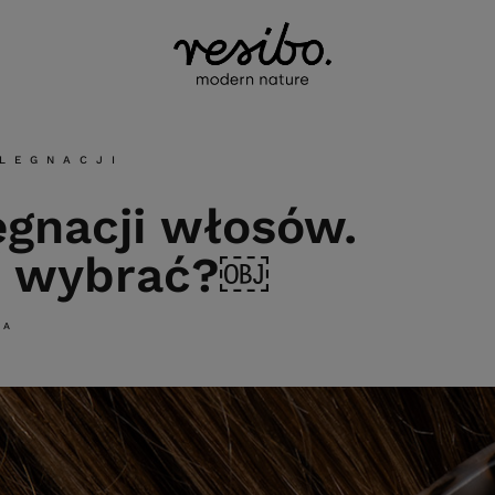
ELEGNACJI
ęgnacji włosów.
ej wybrać?￼
CA