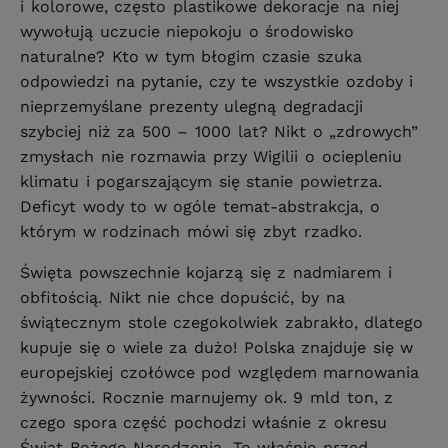
i kolorowe, często plastikowe dekoracje na niej
wywołują uczucie niepokoju o środowisko
naturalne? Kto w tym błogim czasie szuka
odpowiedzi na pytanie, czy te wszystkie ozdoby i
nieprzemyślane prezenty ulegną degradacji
szybciej niż za 500 – 1000 lat? Nikt o „zdrowych”
zmysłach nie rozmawia przy Wigilii o ociepleniu
klimatu i pogarszającym się stanie powietrza.
Deficyt wody to w ogóle temat-abstrakcja, o
którym w rodzinach mówi się zbyt rzadko.
Święta powszechnie kojarzą się z nadmiarem i
obfitością. Nikt nie chce dopuścić, by na
świątecznym stole czegokolwiek zabrakło, dlatego
kupuje się o wiele za dużo! Polska znajduje się w
europejskiej czołówce pod względem marnowania
żywności. Rocznie marnujemy ok. 9 mld ton, z
czego spora część pochodzi właśnie z okresu
Świąt Bożego Narodzenia. To właśnie przed