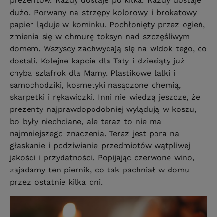
prezentów. Każdy dostaje po kilka. Każdy dostaje
dużo. Porwany na strzępy kolorowy i brokatowy
papier ląduje w kominku. Pochłonięty przez ogień,
zmienia się w chmurę toksyn nad szczęśliwym
domem. Wszyscy zachwycają się na widok tego, co
dostali. Kolejne kapcie dla Taty i dziesiąty już
chyba szlafrok dla Mamy. Plastikowe lalki i
samochodziki, kosmetyki nasączone chemią,
skarpetki i rękawiczki. Inni nie wiedzą jeszcze, że
prezenty najprawdopodobniej wylądują w koszu,
bo były niechciane, ale teraz to nie ma
najmniejszego znaczenia. Teraz jest pora na
głaskanie i podziwianie przedmiotów wątpliwej
jakości i przydatności. Popijając czerwone wino,
zajadamy ten piernik, co tak pachniał w domu
przez ostatnie kilka dni.