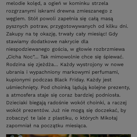
melodie kolęd, a ogień w kominku strzela
rozgrzanymi iskrami drewna zmieszanego z
węglem. Stół powoli zapełnia się całą masą
pysznych potraw, przygotowywanych od kilku dni.
Zakupy na tę okazję, trwały cały miesiąc! Gdy
stawiamy dodatkowe nakrycie dla
niespodziewanego gościa, w głowie rozbrzmiewa
„Cicha Noc”… Tak mimowolnie chce się śpiewać.
Rodzina się zjeżdża… Każdy wystrojony w nowe
ubrania i wypachniony markowymi perfumami,
kupionymi podczas Black Friday. Każdy jest
uśmiechnięty. Pod choinką lądują kolejne prezenty,
a atmosfera staje się coraz bardziej podniosła.
Dzieciaki biegają radośnie wokół choinki, a raczej
wokół prezentów. Już nie mogą się doczekać, by
zobaczyć te lale z plastiku, o których Mikołaj
zapomniał na początku miesiąca.