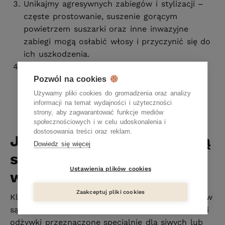
Unikajmy agresywnych zabiegów i stylizacji –
częste prostowanie, suszenie gorącym
powietrzem suszarki oraz inne inwazyjne
zabiegi mogą osłabić włosy i przyczynić się do
ich uszkodzenia.
Stosujmy produkty z filtrem UV –
promieniowanie słoneczne może osłabić
Pozwól na cookies
strukturę siwych włosów, dlatego warto
Używamy pliki cookies do gromadzenia oraz analizy
informacji na temat wydajności i użyteczności
stosować kosmetyki zapewniające ochronę
strony, aby zagwarantować funkcje mediów
przed promieniowaniem UV.
społecznościowych i w celu udoskonalenia i
dostosowania treści oraz reklam.
Jakie kosmetyki sprawdzą
Dowiedz się więcej
się w pielęgnacji siwych
Ustawienia plików cookies
włosów?
Zaakceptuj pliki cookies
Kluczowe w pielęgnacji tracących barwnik włosów
są kosmetyki nawilżające i odżywcze. Szampony i
odżywki przeznaczone specjalnie dla siwych lub