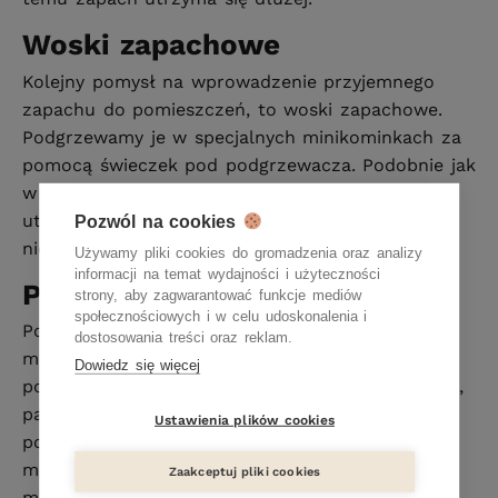
Woski zapachowe
Kolejny pomysł na wprowadzenie przyjemnego
zapachu do pomieszczeń, to woski zapachowe.
Podgrzewamy je w specjalnych minikominkach za
pomocą świeczek pod podgrzewacza. Podobnie jak
w przypadku świec, zapach wosków będzie się
utrzymywał przez cały czas, dopóki świeczka się
Pozwól na cookies
nie wypali.
Używamy pliki cookies do gromadzenia oraz analizy
informacji na temat wydajności i użyteczności
Potpourri
strony, aby zagwarantować funkcje mediów
społecznościowych i w celu udoskonalenia i
Potpourri (fr. mieszanka, bigos) to nazwa
dostosowania treści oraz reklam.
mieszanki roślin zapachowych aromatyzujących
Dowiedz się więcej
pomieszczenie. Dawniej były to po prostu świeże,
pachnące kwiaty i rośliny, które podwieszało się
Ustawienia plików cookies
pod sufitem. Później przeistoczyło się to w
mieszanie suszonych roślin, ziół i owoców w
Zaakceptuj pliki cookies
misie, która jednocześnie stanowi ozdobę