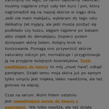
musimy najpierw zmyć cały ten kurz i pot, który
nagromadził się na naszej skórze w ciągu dnia.
Jeśli nie mam makijażu, wybieram do tego celu
delikatny żel myjący, ale jeśli muszę pozbyć się
podkładu czy tuszu, sięgam najpierw po balsam
albo olejek do demakijażu. Dopiero potem
domywam skórę żelem. Kolejny krok to
tonizowanie. Pomaga ono przywrócić skórze
naturalny odczyn pH, normalizuje i przygotowuje
ją na przyjęcie kolejnych kosmetyków.
Tonik
nawilżający do twarzy
to mój „must have”, odkąd
pamiętam. Dzięki temu moja skóra już po samym
tylko umyciu jest miękka, lekko nawilżona, ale też
gotowa na więcej.
Czas na serum. Moim hitem ostatnio
jest
nawadniające serum do twarzy z
peptydami
. Nie tylko nawilża, ale też działa