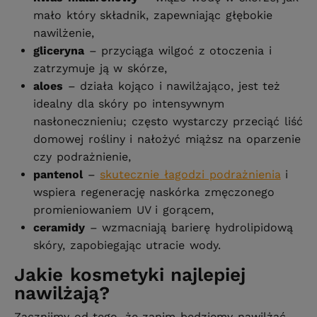
mało który składnik, zapewniając głębokie
nawilżenie,
gliceryna
– przyciąga wilgoć z otoczenia i
zatrzymuje ją w skórze,
aloes
– działa kojąco i nawilżająco, jest też
idealny dla skóry po intensywnym
nasłonecznieniu; często wystarczy przeciąć liść
domowej rośliny i nałożyć miąższ na oparzenie
czy podrażnienie,
pantenol
–
skutecznie łagodzi podrażnienia
i
wspiera regenerację naskórka zmęczonego
promieniowaniem UV i gorącem,
ceramidy
– wzmacniają barierę hydrolipidową
skóry, zapobiegając utracie wody.
Jakie kosmetyki najlepiej
nawilżają?
Zacznijmy od tego, że zanim będziemy nawilżać,