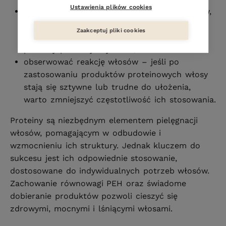
Ustawienia plików cookies
dostosować produkty do porowatości włosów,
np. włosy wysokoporowate mogą bardziej
Zaakceptuj pliki cookies
korzystać z protein roślinnych, takich jak
proteiny pszenicy czy owsa,
obserwować reakcję włosów – jeśli po
zastosowaniu produktów proteinowych włosy
stają się sztywne lub trudne do ułożenia,
warto zmniejszyć częstotliwość ich stosowania.
Proteiny są niezbędnym elementem pielęgnacji
włosów, pomagającym w odbudowie i
wzmocnieniu ich struktury. Jednak kluczem do
sukcesu jest ich odpowiednie stosowanie,
dostosowane do indywidualnych potrzeb włosów.
Zachowanie równowagi PEH oraz świadome
dobieranie produktów pozwoli cieszyć się
zdrowymi, mocnymi i lśniącymi włosami.