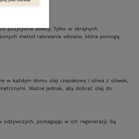
ptuj pliki cookies
co pozytywne efekty. Tylko w skrajnych
awdzonych metod ratowania włosów, które pomogą
pne w każdym domu olej rzepakowy i oliwa z oliwek,
wnętrznymi. Ważne jednak, aby dobrać olej do
w odżywczych, pomagając w ich regeneracji. Są