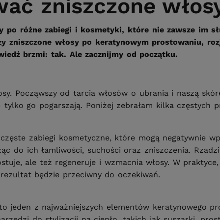
ować zniszczone włos
po różne zabiegi i kosmetyki, które nie zawsze im służ
 Czy zniszczone włosy po keratynowym prostowaniu, ro
edź brzmi: tak. Ale zacznijmy od początku.
osy. Począwszy od tarcia włosów o ubrania i naszą skórę
 tylko go pogarszają. Poniżej zebrałam kilka częstych 
to częste zabiegi kosmetyczne, które mogą negatywnie w
c do ich łamliwości, suchości oraz zniszczenia. Rzadz
rostuje, ale też regeneruje i wzmacnia włosy. W praktyc
e rezultat będzie przeciwny do oczekiwań.
a to jeden z najważniejszych elementów keratynowego 
zędzi do stylizacji na ciepło, takich jak suszarki, pro