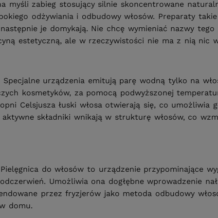
myśli zabieg stosujący silnie skoncentrowane naturalne 
bokiego odżywiania i odbudowy włosów. Preparaty takie n
następnie je domykają. Nie chcę wymieniać nazwy tego
yną estetyczną, ale w rzeczywistości nie ma z nią nic 
. Specjalne urządzenia emitują parę wodną tylko na wło
wczych kosmetyków, za pomocą podwyższonej temperatur
pni Celsjusza łuski włosa otwierają się, co umożliwia 
a aktywne składniki wnikają w strukturę włosów, co wzm
. Pielęgnica do włosów to urządzenie przypominające w
 i podczerwień. Umożliwia ona dogłębne wprowadzenie n
omendowane przez fryzjerów jako metoda odbudowy włos
 w domu.