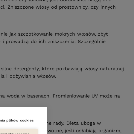
ci. Zniszczone włosy od prostownicy, czy innych
nie jak szczotkowanie mokrych włosów, zbyt
 i prowadzą do ich zniszczenia. Szczególnie
ilne detergenty, które pozbawiają włosy naturalnej
ia i odżywiania włosów.
rowana woda w basenach. Promieniowanie UV może na
nia plików cookies
ietę. To bardzo ważne rady. Dieta uboga w
sze problemy zdrowotne, jeśli osłabiają organizm,