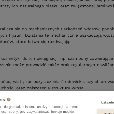
raty ich naturalnego blasku oraz zwiększonej łamliwoś
zalicza się do mechanicznych uszkodzeń włosów, podob
nych fryzur. Działania te mechanicznie uszkadzają włosy
łosów, które łatwo się rozdwajają.
smetyki do ich pielęgnacji, np. szampony zawierające s
zczenia może prowadzić także brak regularnego nawilżan
 słońce, wiatr, zanieczyszczenia środowiska, czy chlo
uchości oraz zniszczenia struktury włosa.
ies
Ustawie
narzekają na problemy z włosami, by zadbały o swoją d
s do gromadzenia oraz analizy informacji na temat
y związek ze stanem naszej skóry i włosów. Podobnie na
zności strony, aby zagwarantować funkcje mediów