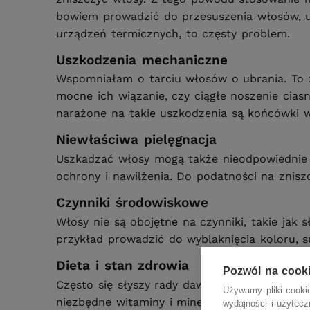
bowiem prowadzić do przesuszenia włosów, ut
urządzeń termicznych, to częsty problem.
Uszkodzenia mechaniczne
Wspomniałam o tarciu włosów o ubrania. To 
mocne ich wiązanie, czy ciągłe noszenie cias
narażone na takie uszkodzenia są końcówki w
Niewłaściwa pielęgnacja
Uszkadzać włosy mogą także nieodpowiednie ko
ochrony i nawilżenia. Do podatności na znis
Czynniki środowiskowe
Włosy nie są obojętne na czynniki, takie jak
przykład prowadzić do wyblaknięcia koloru, s
Dieta i stan zdrowia
Pozwól na cook
Często się słyszy rady dawne osobom, które 
Używamy pliki cookie
niezbędne witaminy i minerały ma bardzo siln
wydajności i użytec