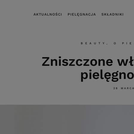
AKTUALNOŚCI
PIELĘGNACJA
SKŁADNIKI
BEAUTY
,
O PI
Zniszczone wł
pielęgn
28 MARC