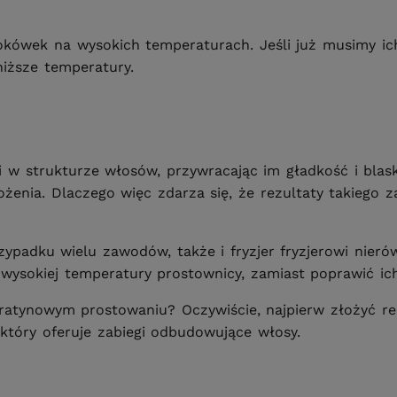
lokówek na wysokich temperaturach. Jeśli już musimy i
niższe temperatury.
ki w strukturze włosów, przywracając im gładkość i blas
ożenia. Dlaczego więc zdarza się, że rezultaty takiego
ypadku wielu zawodów, także i fryzjer fryzjerowi nier
wysokiej temperatury prostownicy, zamiast poprawić ic
ratynowym prostowaniu? Oczywiście, najpierw złożyć r
, który oferuje zabiegi odbudowujące włosy.