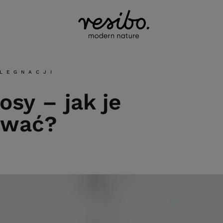
ELEGNACJI
osy – jak je
ować?
A