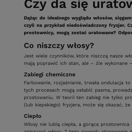
Czy da się urat
Dążąc do idealnego wyglądu włosów, sięgamy 
czyli na przykład niedoświadczony fryzjer.
prostownicy, mogą zostać uratowane? Odpowi
Co niszczy włosy?
Jest wiele czynników, które niszczą nasze wł
mają poprawić ich stan, ale – źle wykonane –
Zabiegi chemiczne
Farbowanie, rozjaśnianie, trwała ondulacja 
tych procesach mogą osłabić pasma, prowadzą
prostowaniu. W teorii ten zabieg nie tylko p
(lub kiepskiego) fryzjera, może się okazać, ż
Ciepło
Włosy nie lubią ciepła, a gorąca prostownic
zniszczyć włosy. Z tego powodu stosowanie nar