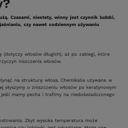
y?
ą. Czasami, niestety, winny jest czynnik ludzki,
zjaśnianiu, czy nawet codziennym używaniu
 (dotyczy włosów długich), aż po zabiegi, które
przyczyn niszczenia włosów.
płynąć na strukturę włosa. Chemikalia używane w
iej słyszymy o zniszczeniu włosów po keratynowym
e, jeśli mamy pecha i trafimy na niedoświadczonego
prostowania. Zbyt wysoka temperatura może
stownice czy lokówki, jest odradzane. Mogą one