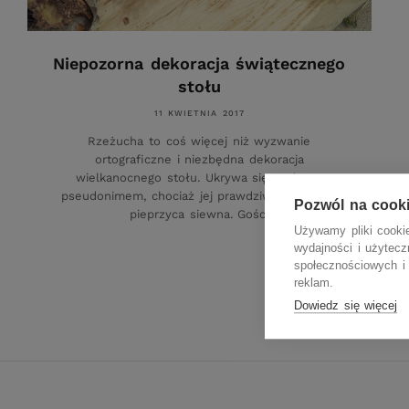
Niepozorna dekoracja świątecznego
stołu
11 KWIETNIA 2017
Rzeżucha to coś więcej niż wyzwanie
ortograficzne i niezbędna dekoracja
wielkanocnego stołu. Ukrywa się pod tym
pseudonimem, chociaż jej prawdziwa nazwa to
Pozwól na cook
pieprzyca siewna. Gości
Używamy pliki cookie
wydajności i użytec
społecznościowych i 
reklam.
Dowiedz się więcej