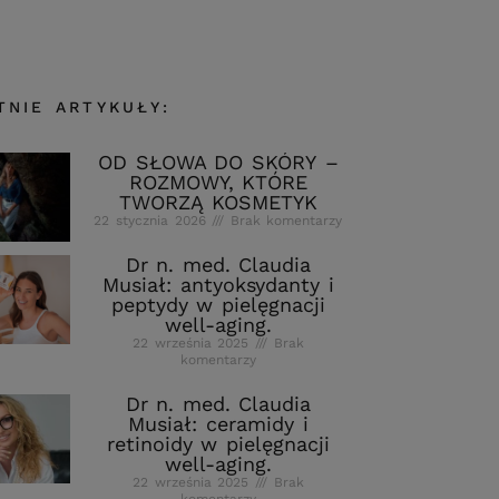
TNIE ARTYKUŁY:
OD SŁOWA DO SKÓRY –
ROZMOWY, KTÓRE
TWORZĄ KOSMETYK
22 stycznia 2026
Brak komentarzy
Dr n. med. Claudia
Musiał: antyoksydanty i
peptydy w pielęgnacji
well-aging.
22 września 2025
Brak
komentarzy
Dr n. med. Claudia
Musiał: ceramidy i
retinoidy w pielęgnacji
well-aging.
22 września 2025
Brak
komentarzy