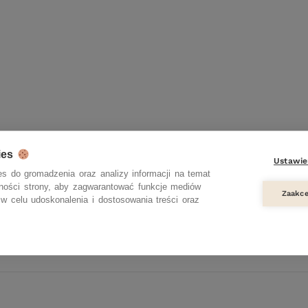
ies
Ustawie
s do gromadzenia oraz analizy informacji na temat
zności strony, aby zagwarantować funkcje mediów
Zaakce
w celu udoskonalenia i dostosowania treści oraz