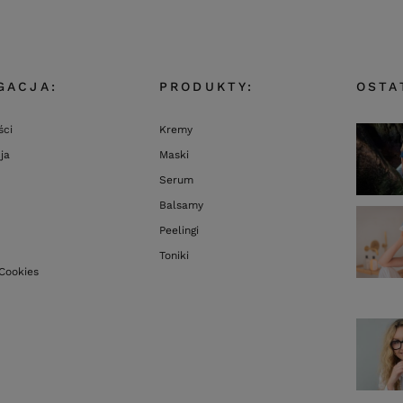
GACJA:
PRODUKTY:
OSTA
ści
Kremy
ja
Maski
Serum
Balsamy
Peelingi
Toniki
 Cookies