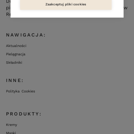
Dołącz do ludzi ceniących sobie naturalną
Zaakceptuj pliki cookies
pielęgnację skóry. Poznaj nową markę kosmetyków
Resibo i odkryj piękno płynące z natury.
NAWIGACJA:
Aktualności
Pielęgnacja
Składniki
INNE:
Polityka Cookies
PRODUKTY:
Kremy
Maski