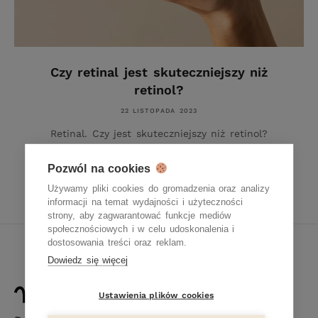
Czy retinal jest skuteczniejszy niż
retinol?
22 LISTOPADA 2023
Retinal. Czy jest skuteczniejszy niż retinol?
Retinal to składnik, który zdobywa coraz większą
popularność w świecie kosmetyków. Ale czy jest
Pozwól na cookies
rzeczywiście skuteczniejszy niż retinol? W
Używamy pliki cookies do gromadzenia oraz analizy
informacji na temat wydajności i użyteczności
strony, aby zagwarantować funkcje mediów
społecznościowych i w celu udoskonalenia i
dostosowania treści oraz reklam.
Dowiedz się więcej
Ustawienia plików cookies