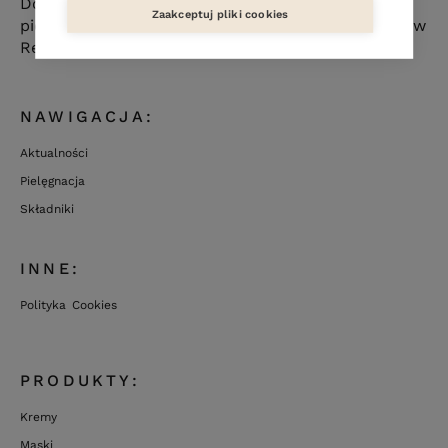
Dołącz do ludzi ceniących sobie naturalną
Zaakceptuj pliki cookies
pielęgnację skóry. Poznaj nową markę kosmetyków
Resibo i odkryj piękno płynące z natury.
NAWIGACJA:
Aktualności
Pielęgnacja
Składniki
INNE:
Polityka Cookies
PRODUKTY:
Kremy
Maski