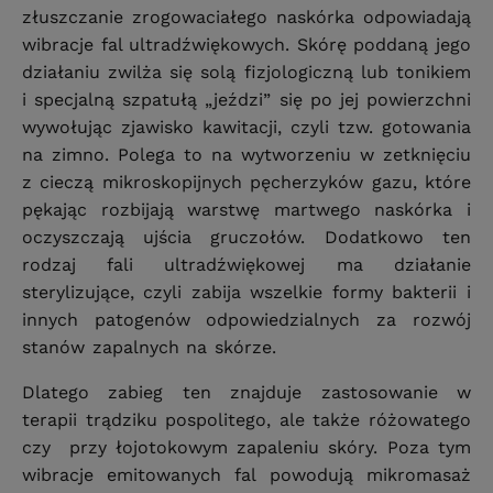
złuszczanie zrogowaciałego naskórka odpowiadają
wibracje fal ultradźwiękowych. Skórę poddaną jego
działaniu zwilża się solą fizjologiczną lub tonikiem
i specjalną szpatułą „jeździ” się po jej powierzchni
wywołując zjawisko kawitacji, czyli tzw. gotowania
na zimno. Polega to na wytworzeniu w zetknięciu
z cieczą mikroskopijnych pęcherzyków gazu, które
pękając rozbijają warstwę martwego naskórka i
oczyszczają ujścia gruczołów. Dodatkowo ten
rodzaj fali ultradźwiękowej ma działanie
sterylizujące, czyli zabija wszelkie formy bakterii i
innych patogenów odpowiedzialnych za rozwój
stanów zapalnych na skórze.
Dlatego zabieg ten znajduje zastosowanie w
terapii trądziku pospolitego, ale także różowatego
czy przy łojotokowym zapaleniu skóry. Poza tym
wibracje emitowanych fal powodują mikromasaż