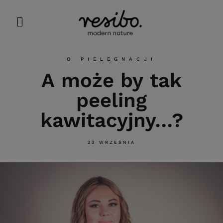
O PIELEGNACJI
A może by tak
peeling
kawitacyjny…?
23 WRZEŚNIA