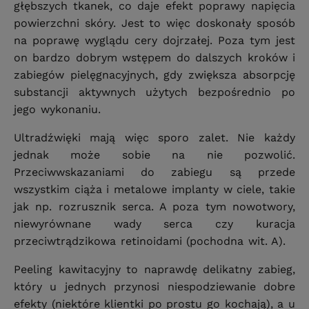
głębszych tkanek, co daje efekt poprawy napięcia
powierzchni skóry. Jest to więc doskonały sposób
na poprawę wyglądu cery dojrzałej. Poza tym jest
on bardzo dobrym wstępem do dalszych kroków i
zabiegów pielęgnacyjnych, gdy zwiększa absorpcję
substancji aktywnych użytych bezpośrednio po
jego wykonaniu.
Ultradźwięki mają więc sporo zalet. Nie każdy
jednak może sobie na nie pozwolić.
Przeciwwskazaniami do zabiegu są przede
wszystkim ciąża i metalowe implanty w ciele, takie
jak np. rozrusznik serca. A poza tym nowotwory,
niewyrównane wady serca czy kuracja
przeciwtrądzikowa retinoidami (pochodna wit. A).
Peeling kawitacyjny to naprawdę delikatny zabieg,
który u jednych przynosi niespodziewanie dobre
efekty (niektóre klientki po prostu go kochają), a u