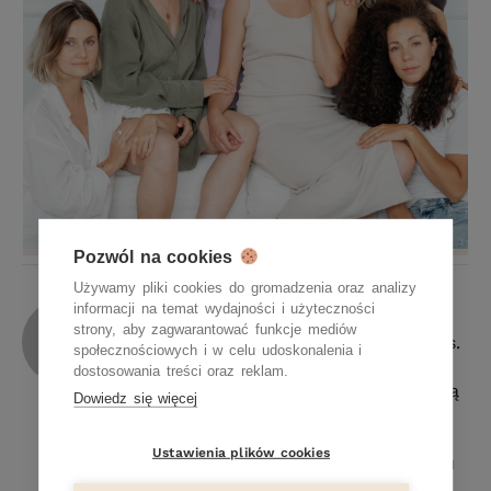
Pozwól na cookies
Używamy pliki cookies do gromadzenia oraz analizy
Magda
informacji na temat wydajności i użyteczności
strony, aby zagwarantować funkcje mediów
Magdalena Matyga-Kruk, ekspert ds.
społecznościowych i w celu udoskonalenia i
kosmetologii Kosmetologia i
dostosowania treści oraz reklam.
wszystko, co związane z pielęgnacją
Dowiedz się więcej
skóry, to moja pasja. Żeby nie
musieć nigdy pracować, z tej pasji
Ustawienia plików cookies
uczyniłam… pracę. Od ponad pięciu
lat prowadzę salon kosmetyczny