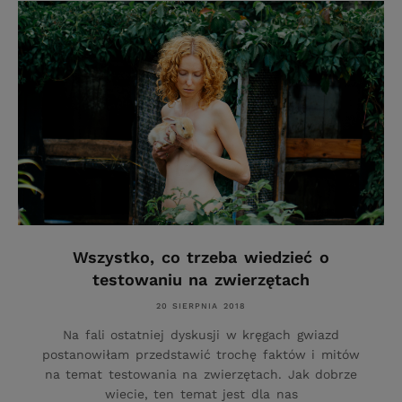
Wszystko, co trzeba wiedzieć o
testowaniu na zwierzętach
20 SIERPNIA 2018
Na fali ostatniej dyskusji w kręgach gwiazd
postanowiłam przedstawić trochę faktów i mitów
na temat testowania na zwierzętach. Jak dobrze
wiecie, ten temat jest dla nas