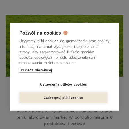
Pozwól na cookies
Używamy pliki cookies do gromadzenia oraz analizy
informacji na temat wydajności i użyteczności
strony, aby zagwarantować funkcje mediów
społecznościowych i w celu udoskonalenia i
dostosowania treści oraz reklam.
Dowiedz się więcej
Ustawienia plików cookies
Trzy lata życia Resibo
19 GRUDNIA 2017
Zaakceptuj pliki cookies
Dokładnie teraz, w grudniu, minęły 3 lata, odkąd
Resibo pojawiło się na rynku. Dokładnie 3 lata
temu stworzyłam markę. W portfolio miałam 6
produktów i zerowe