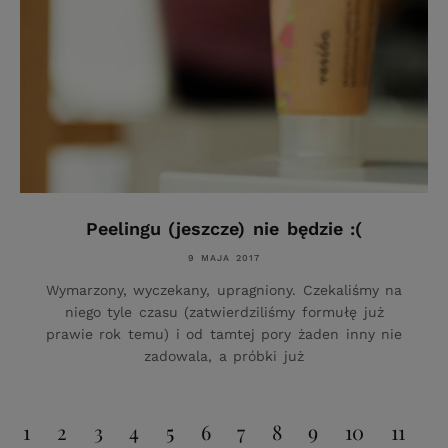
Peelingu (jeszcze) nie będzie :(
9 MAJA 2017
Wymarzony, wyczekany, upragniony. Czekaliśmy na
niego tyle czasu (zatwierdziliśmy formułę już
prawie rok temu) i od tamtej pory żaden inny nie
zadowala, a próbki już
1
2
3
4
5
6
7
8
9
10
11