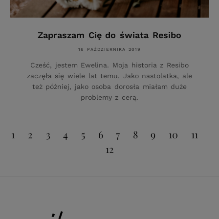
Zapraszam Cię do świata Resibo
16 PAŹDZIERNIKA 2019
Cześć, jestem Ewelina. Moja historia z Resibo
zaczęła się wiele lat temu. Jako nastolatka, ale
też później, jako osoba dorosła miałam duże
problemy z cerą.
1
2
3
4
5
6
7
8
9
10
11
12