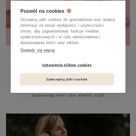
Pozwól na cookies
Używamy pliki cookies do gromadzenia oraz analizy
informacji na temat wydajności i użyteczności
strony, aby zagwarantować funkcje mediów
społecznościowych i w celu udoskonalenia i
dostosowania treści oraz reklam.
Dowiedz się więcej
Dlaczego Resibo?
Ustawienia plików cookies
18 PAŹDZIERNIKA 2019
Odpowiedź na to pytanie nie jest trudna, ale
Zaakceptuj pliki cookies
wielowątkowa. Powodów, dla których warto
wybrać Resibo, jest naprawdę wiele. A wszystkie
podsuwają nam nasi klienci, czyli