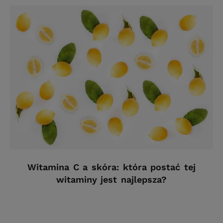
Witamina C a skóra: która postać tej
witaminy jest najlepsza?