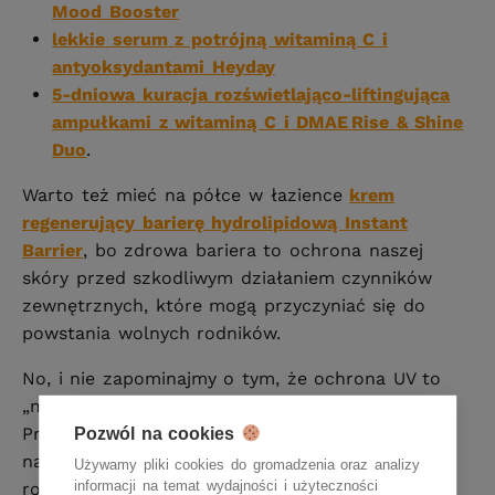
Mood Booster
lekkie serum z potrójną witaminą C i
antyoksydantami Heyday
5-dniowa kuracja rozświetlająco-liftingująca
ampułkami z witaminą C i DMAE Rise & Shine
Duo
.
Warto też mieć na półce w łazience
krem
regenerujący barierę hydrolipidową Instant
Barrier
, bo zdrowa bariera to ochrona naszej
skóry przed szkodliwym działaniem czynników
zewnętrznych, które mogą przyczyniać się do
powstania wolnych rodników.
No, i nie zapominajmy o tym, że ochrona UV to
„must have” każdego dnia o każdej porze roku.
Promieniowanie słonecznej to jedna z
Pozwól na cookies
najważniejszych przyczyn powstawania wolnych
Używamy pliki cookies do gromadzenia oraz analizy
informacji na temat wydajności i użyteczności
rodników. Zatem
kremy z filtrami SPF
(minimum