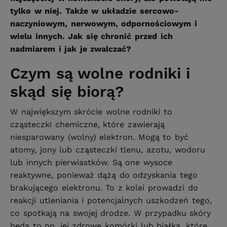
tylko w niej. Także w układzie sercowo-
naczyniowym, nerwowym, odpornościowym i
wielu innych. Jak się chronić przed ich
nadmiarem i jak je zwalczać?
Czym są wolne rodniki i
skąd się biorą?
W największym skrócie wolne rodniki to
cząsteczki chemiczne, które zawierają
niesparowany (wolny) elektron. Mogą to być
atomy, jony lub cząsteczki tlenu, azotu, wodoru
lub innych pierwiastków. Są one wysoce
reaktywne, ponieważ dążą do odzyskania tego
brakującego elektronu. To z kolei prowadzi do
reakcji utleniania i potencjalnych uszkodzeń tego,
co spotkają na swojej drodze. W przypadku skóry
będą to np. jej zdrowe komórki lub białka, które