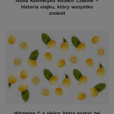
Ikona Kosmetyku Wszech Czasów –
historia olejku, który wszystko
zmienił
Witamina C a skóra: która postać tej