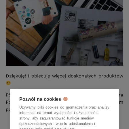
Dziękuję! I obiecuję więcej doskonałych produktów
PS Jeśli ktoś z Was ma kontakt do pana Piotra
Pozwól na cookies
Polka, to proszę o namiary, chciałabym
Używamy pliki cookies do gromadzenia oraz analizy
podziękować za to, że nas zauważył
informacji na temat wydajności i użyteczności
strony, aby zagwarantować funkcje mediów
społecznościowych i w celu udoskonalenia i