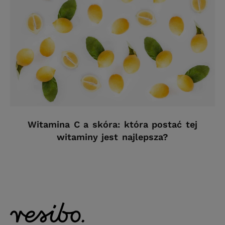
Witamina C a skóra: która postać tej
witaminy jest najlepsza?