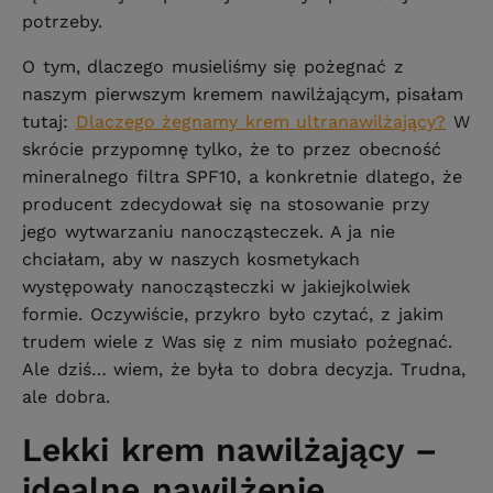
potrzeby.
O tym, dlaczego musieliśmy się pożegnać z
naszym pierwszym kremem nawilżającym, pisałam
tutaj:
Dlaczego żegnamy krem ultranawilżający?
W
skrócie przypomnę tylko, że to przez obecność
mineralnego filtra SPF10, a konkretnie dlatego, że
producent zdecydował się na stosowanie przy
jego wytwarzaniu nanocząsteczek. A ja nie
chciałam, aby w naszych kosmetykach
występowały nanocząsteczki w jakiejkolwiek
formie. Oczywiście, przykro było czytać, z jakim
trudem wiele z Was się z nim musiało pożegnać.
Ale dziś… wiem, że była to dobra decyzja. Trudna,
ale dobra.
Lekki krem nawilżający –
idealne nawilżenie