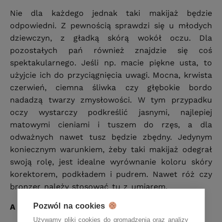
Nie dla każdego jednak taki makijaż będzie
odpowiedni. Z pewnością sprawdzi się u młodych
dziewczyn, z gładką skórą wokół oczu. Dla
pozostałych pań również znajdzie się coś
spektakularnego. Jeśli np. macie piękne usta, to
użyjcie ich do przyciągnięcia uwagi. Mocna, krwista
czerwień, ciemna śliwka czy głębokie bordo
nadadzą twarzy zmysłowości. W tym przypadku
oczy wystarczy podkreślić jasnymi, najlepiej
matowymi cieniami i tuszem do rzęs, a dla
odważnych nawet tusz będzie zbędny. Jedynym
koniecznym warunkiem, żeby taki makijaż odegrał
swoją rolę, jest idealne wyrównanie koloru skóry
korektorem, podkładem i pudrem. Nawet róż czy
bronzer należy stosować tu z umiarem.
Pozwól na cookies
A na koniec – mocne utrwalenie!
Używamy pliki cookies do gromadzenia oraz analizy