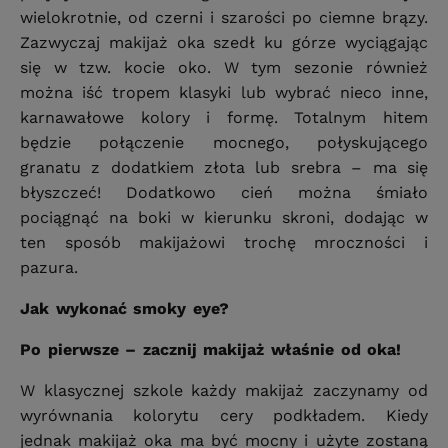
wielokrotnie, od czerni i szarości po ciemne brązy.
Zazwyczaj makijaż oka szedł ku górze wyciągając
się w tzw. kocie oko. W tym sezonie również
można iść tropem klasyki lub wybrać nieco inne,
karnawałowe kolory i formę. Totalnym hitem
będzie połączenie mocnego, połyskującego
granatu z dodatkiem złota lub srebra – ma się
błyszczeć! Dodatkowo cień można śmiało
pociągnąć na boki w kierunku skroni, dodając w
ten sposób makijażowi trochę mroczności i
pazura.
Jak wykonać smoky eye?
Po pierwsze – zacznij makijaż właśnie od oka!
W klasycznej szkole każdy makijaż zaczynamy od
wyrównania kolorytu cery podkładem. Kiedy
jednak makijaż oka ma być mocny i użyte zostaną