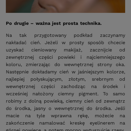
Po drugie – ważna jest prosta technika.
Na tak przygotowany podkład zaczynamy
nakładać cień. Jeżeli w prosty sposób chcecie
uzyskać cieniowany makijaż, zacznijcie od
zewnętrznej części powieki i najciemniejszego
koloru, zmierzając do wewnętrznej strony oka.
Następnie dokładamy cień w jaśniejszym kolorze,
najlepiej połyskującym, złotym, srebrnym od
wewnętrznej części zachodząc na środek i
wcześniej nałożony ciemny pigment. To samo
robimy z dolną powieką, ciemny cień od zewnątrz
do środka, jasny o wewnętrznej do środka. Jeśli
macie na tyle wprawna rękę, możecie na
zakończenie namalować kreskę eyelinerem na
górnej powiece, a potem mocno wytuszujcie rzęsy.