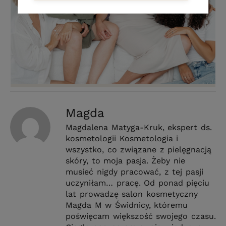
Magda
Magdalena Matyga-Kruk, ekspert ds.
kosmetologii Kosmetologia i
wszystko, co związane z pielęgnacją
skóry, to moja pasja. Żeby nie
musieć nigdy pracować, z tej pasji
uczyniłam… pracę. Od ponad pięciu
lat prowadzę salon kosmetyczny
Magda M w Świdnicy, któremu
poświęcam większość swojego czasu.