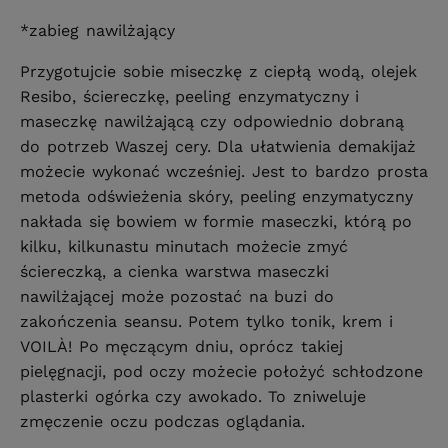
*zabieg nawilżający
Przygotujcie sobie miseczkę z ciepłą wodą, olejek
Resibo, ściereczkę, peeling enzymatyczny i
maseczkę nawilżającą czy odpowiednio dobraną
do potrzeb Waszej cery. Dla ułatwienia demakijaż
możecie wykonać wcześniej. Jest to bardzo prosta
metoda odświeżenia skóry, peeling enzymatyczny
nakłada się bowiem w formie maseczki, którą po
kilku, kilkunastu minutach możecie zmyć
ściereczką, a cienka warstwa maseczki
nawilżającej może pozostać na buzi do
zakończenia seansu. Potem tylko tonik, krem i
VOILÀ! Po męczącym dniu, oprócz takiej
pielęgnacji, pod oczy możecie położyć schłodzone
plasterki ogórka czy awokado. To zniweluje
zmęczenie oczu podczas oglądania.