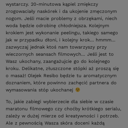
wystarczy. 20-minutowa kąpiel zmiękczy
zrogowaciały naskórek i da ukojenie zmęczonym
nogom. Jeśli macie problemy z obrzękami, niech
woda będzie odrobinę chłodniejsza. Kolejnym
krokiem jest wykonanie peelingu, takiego samego
jak w przypadku dłoni, i kolejny krok… hmmm…
zazwyczaj jednak ktoś nam towarzyszy przy
wieczornych seansach filmowych… Jeśli jest to
Wasz ukochany, zaangażujcie go do kolejnego
kroku. Delikatne, złuszczone stópki aż proszą się
o masaż! Olejek Resibo będzie tu aromatycznym
doznaniem, które powinno zachęcić partnera do
wymasowania stóp ukochanej
To, jakie zabiegi wybierzecie dla siebie w czasie
maratonu filmowego czy choćby krótkiego serialu,
zależy w dużej mierze od kreatywności i potrzeb.
Ale z pewnością Wasza skóra doceni każdą