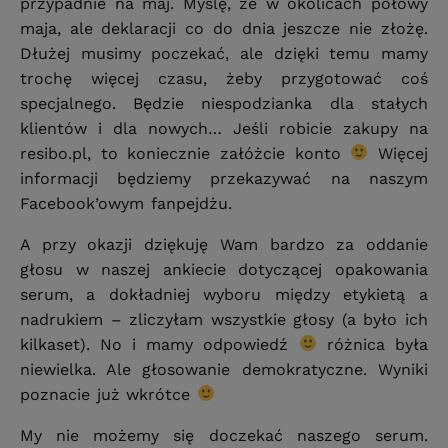
przypadnie na maj. Myślę, że w okolicach połowy
maja, ale deklaracji co do dnia jeszcze nie złożę.
Dłużej musimy poczekać, ale dzięki temu mamy
trochę więcej czasu, żeby przygotować coś
specjalnego. Będzie niespodzianka dla stałych
klientów i dla nowych… Jeśli robicie zakupy na
resibo.pl, to koniecznie załóżcie konto
Więcej
informacji będziemy przekazywać na naszym
Facebook’owym fanpejdżu.
A przy okazji dziękuję Wam bardzo za oddanie
głosu w naszej ankiecie dotyczącej opakowania
serum, a dokładniej wyboru między etykietą a
nadrukiem – zliczyłam wszystkie głosy (a było ich
kilkaset). No i mamy odpowiedź
różnica była
niewielka. Ale głosowanie demokratyczne. Wyniki
poznacie już wkrótce
My nie możemy się doczekać naszego serum.