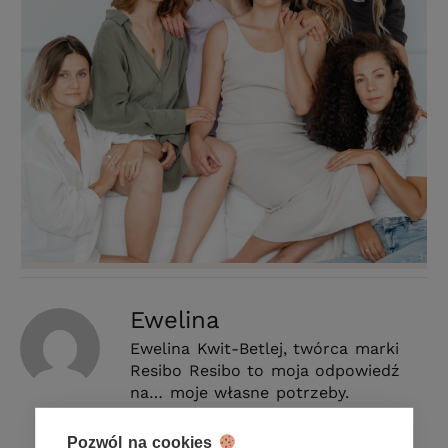
Ewelina
Ewelina Kwit-Betlej, twórca marki
Resibo Resibo to moja odpowiedź
na… moje własne potrzeby.
Postanowiłam stworzyć własną
markę kosmetyczną. Naturalną, od
Pozwól na cookies