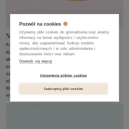
Pozwól na cookies
Używamy pliki cookies do gromadzenia oraz analizy
NA NOC
informacji na temat wydajności i użyteczności
strony, aby zagwarantować funkcje mediów
Polecam dokładnie te same kosmetyki. Ich
społecznościowych i w celu udoskonalenia i
działanie będzie jeszcze skuteczniejsze nocą, gdy
dostosowania treści oraz reklam.
skóra „odpoczywa” i lepiej wchłania substancje
Dowiedz się więcej
odżywcze. Przy skórze dojrzałej esencję można
zastąpić serum naturalnie wygładzającym – to
Ustawienia plików cookies
olejowe serum ma dużo bardziej intensywne
działanie przy rosnących wraz z wiekiem
Zaakceptuj pliki cookies
wymaganiach skóry.