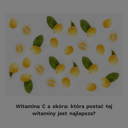
Witamina C a skóra: która postać tej
witaminy jest najlepsza?