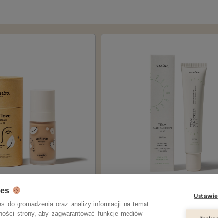
ies
Ustawie
Self Love
Team Sunscreen light
s do gromadzenia oraz analizy informacji na temat
krem BB
krem nawilżająco-regulujący 
zności strony, aby zagwarantować funkcje mediów