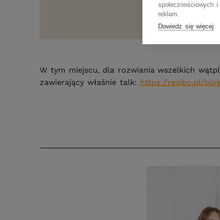
społecznościowych i 
reklam.
Dowiedz się więcej
W tym miejscu, dla rozwiania wszelkich wątpli
zawierający właśnie talk:
https://resibo.pl/bl