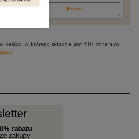
ptuj pliki cookies
Wypróbuj
 Resibo, w którego składzie jest filtr mineralny
ajacy/