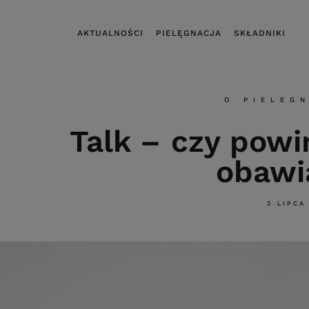
AKTUALNOŚCI
PIELĘGNACJA
SKŁADNIKI
O PIELEG
Talk – czy powi
obawi
2 LIPCA