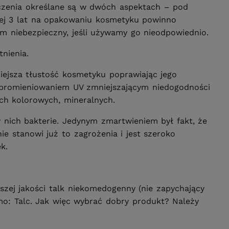
iczenia określane są w dwóch aspektach – pod
iżej 3 lat na opakowaniu kosmetyku powinno
em niebezpieczny, jeśli używamy go nieodpowiednio.
tnienia.
iejsza tłustość kosmetyku poprawiając jego
 promieniowaniem UV zmniejszającym niedogodności
ach kolorowych, mineralnych.
w nich bakterie. Jedynym zmartwieniem był fakt, że
ie stanowi już to zagrożenia i jest szeroko
k.
szej jakości talk niekomedogenny (nie zapychający
amo: Talc. Jak więc wybrać dobry produkt? Należy