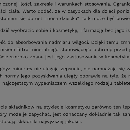
czonej ilości, zakresie i warunkach stosowania. Ogran
ści ciała. Warto dodać, że w zasypkach dla dzieci pon
staniem się do ust i nosa dziecka”. Talk może być bowi
dziś wyobrazić sobie i kosmetykę, i farmację bez jego is
ność do absorbowania nadmiaru wilgoci. Dzięki temu zmn
dnikiem filtra mineralnego stanowiącego ochronę przed
wiście szeroko znane jest jego zastosowanie w kosmetyk
gdyż minerały nie ulegają zepsuciu, nie namnażają się 
h normy jego pozyskiwania uległy poprawie na tyle, że n
. najczęstszym wypełniaczem wszelkiego rodzaju tablete
iście składników na etykiecie kosmetyku zarówno ten lep
 który może je zapychać, jest oznaczany dokładnie tak s
osują składniki najwyższej jakości.