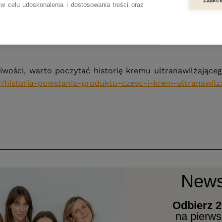
Zaakce
w celu udoskonalenia i dostosowania treści oraz
Wypróbuj
Wypróbuj
wości, warto poczytać historię kremu ultranawilżającego
og/historia-powstania-produktu-czesc-i-krem-ultranawilz