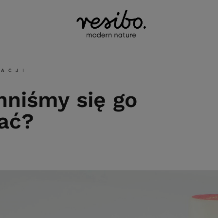
NACJI
nniśmy się go
ać?