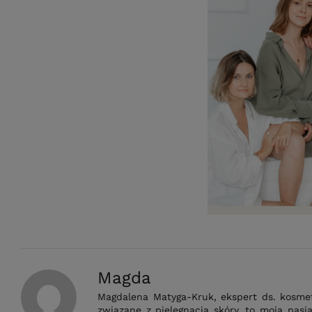
Magda
Magdalena Matyga-Kruk, ekspert ds. kosmeto
związane z pielęgnacją skóry, to moja pasj