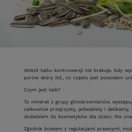
Wokół talku kontrowersji nie brakuje. Gdy w
porów skóry itd., co często jest powodem un
Czym jest talk?
To minerał z grupy glinokrzemianów, występuj
całkowicie przejrzysty, jedwabisty i delikatn
dodatkiem do kosmetyków dla dzieci. Nie znac
Zgodnie bowiem z regulacjami prawnymi, możn