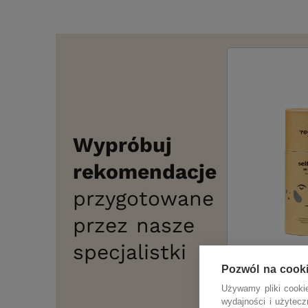
Wypróbuj
rekomendacje
przygotowane
przez nasze
specjalistki
Pozwól na cook
Używamy pliki cookie
wydajności i użytec