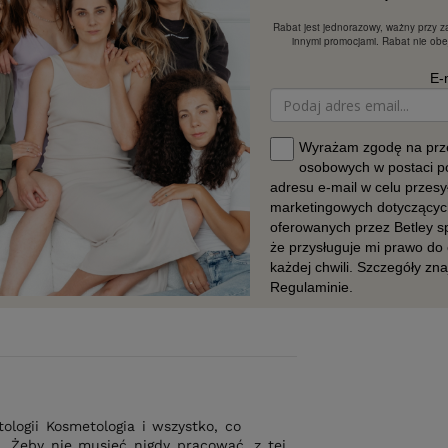
logii Kosmetologia i wszystko, co
a. Żeby nie musieć nigdy pracować, z tej