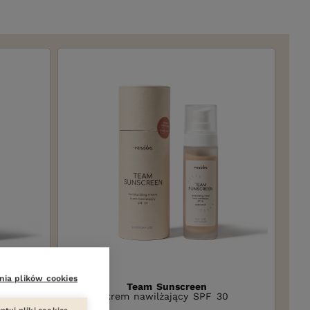
nia plików cookies
Team Sunscreen
SPF 30
krem nawilżający SPF 30