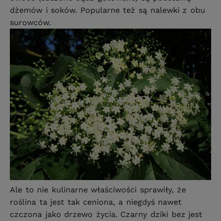
dżemów i soków. Popularne też są nalewki z obu
surowców.
Ale to nie kulinarne właściwości sprawiły, że
roślina ta jest tak ceniona, a niegdyś nawet
czczona jako drzewo życia. Czarny dziki bez jest