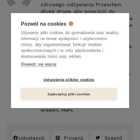
zdrowego odżywiania Przeszłam
długą drogę, aby powrócić do
zdrowotnej równowagi. Współczesna
Pozwól na cookies
medycyna alopatyczna bardziej mi w
tym przeszkadzała niż wspierała.
Używamy pliki cookies do gromadzenia oraz analizy
Dlatego zwróciłam się w stronę
informacji na temat wydajności i użyteczności
strony, aby zagwarantować funkcje mediów
medycyny naturalnej i leczenia dietą.
społecznościowych i w celu udoskonalenia i
A było ich wiele – dieta dr Budwig,
dostosowania treści oraz reklam.
pięciu przemian, wegetarianizm,
Dowiedz się więcej
witarianizm, głodówka lecznicza,
dieta bezglutenowa… Dlatego wiem,
jak trudno jest zrezygnować z
Ustawienia plików cookies
ukochanych smakołyków, nawet
kiedy sieją spustoszenie w naszym
Zaakceptuj pliki cookies
organizmie.
WYŚWIETL PROFIL
Udostępnij
Przypnij
Szepnij