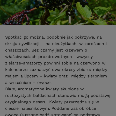
Spotkać go można, podobnie jak pokrzywę, na
skraju cywilizacji – na nieużytkach, w zaroślach i
chaszczach. Bez czarny jest krzewem o
właściwościach prozdrowotnych i wszyscy
zielarze-amatorzy powinni sobie na czerwono w
kalendarzu zaznaczyć dwa okresy zbioru: między
majem a lipcem – kwiaty oraz między sierpniem
a wrześniem – owoce.
Białe, aromatyczne kwiaty skupione w
rozłożystych baldachach stanowić mogą podstawę
oryginalnego deseru. Kwiaty przyrządza się w
cieście naleśnikowym. Poddane zaś obróbce
owoce (suszone bądź gotowane) są podstawą