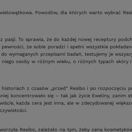
e wielowątkowa. Powodów, dla których warto wybrać Resi
 z pasji. To sprawia, że do każdej nowej receptury podc
ewności, że sobie poradzi i spełni wszystkie pokłada
ą do wymaganych przepisami badań, testujemy je wszyscy
a niego osoby w różnym wieku, o różnych typach skóry i
ch historiach z czasów „przed” Resibo i po rozpoczęciu
śniej koncentrowało się – tak jak życie Eweliny, zanim 
ście, każda cera jest inna, ale w zdecydowanej większo
czywistości.
tworzyła Resibo, zależało na tym, żeby cena kosmetyków