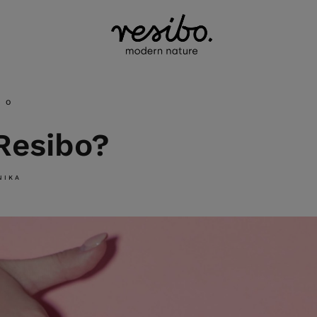
BO
Resibo?
NIKA