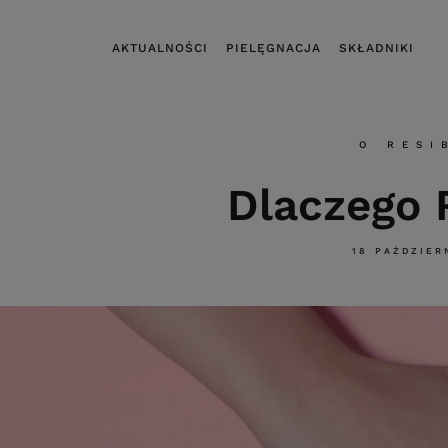
AKTUALNOŚCI
PIELĘGNACJA
SKŁADNIKI
O RESI
Dlaczego 
18 PAŹDZIER