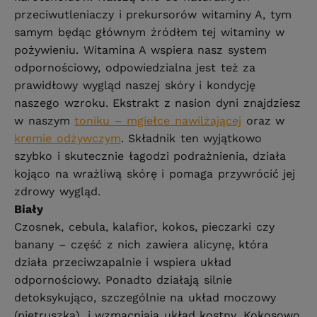
przeciwutleniaczy i prekursorów witaminy A, tym
samym będąc głównym źródłem tej witaminy w
pożywieniu. Witamina A wspiera nasz system
odpornościowy, odpowiedzialna jest też za
prawidłowy wygląd naszej skóry i kondycję
naszego wzroku. Ekstrakt z nasion dyni znajdziesz
w naszym
toniku – mgiełce nawilżającej
oraz w
kremie odżywczym
. Składnik ten wyjątkowo
szybko i skutecznie łagodzi podrażnienia, działa
kojąco na wrażliwą skórę i pomaga przywrócić jej
zdrowy wygląd.
Biały
Czosnek, cebula, kalafior, kokos, pieczarki czy
banany – część z nich zawiera alicynę, która
działa przeciwzapalnie i wspiera układ
odpornościowy. Ponadto działają silnie
detoksykująco, szczególnie na układ moczowy
(pietruszka), i wzmacniają układ kostny. Kokosowo