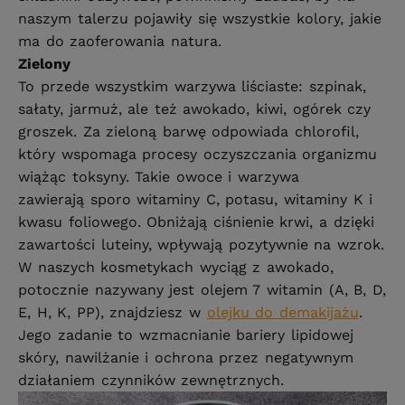
naszym talerzu pojawiły się wszystkie kolory, jakie
ma do zaoferowania natura.
Zielony
To przede wszystkim warzywa liściaste: szpinak,
sałaty, jarmuż, ale też awokado, kiwi, ogórek czy
groszek. Za zieloną barwę odpowiada chlorofil,
który wspomaga procesy oczyszczania organizmu
wiążąc toksyny. Takie owoce i warzywa
zawierają sporo witaminy C, potasu, witaminy K i
kwasu foliowego. Obniżają ciśnienie krwi, a dzięki
zawartości luteiny, wpływają pozytywnie na wzrok.
W naszych kosmetykach wyciąg z awokado,
potocznie nazywany jest olejem 7 witamin (A, B, D,
E, H, K, PP), znajdziesz w
olejku do demakijażu
.
Jego zadanie to wzmacnianie bariery lipidowej
skóry, nawilżanie i ochrona przez negatywnym
działaniem czynników zewnętrznych.