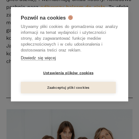
pachnie nasz
odżywczy balsam do ciała
. To efekt
zastosowania oleju monoi, który jest tzw.
Pozwól na cookies
maceratem, czyli efektem moczenia kwiatów
Używamy pliki cookies do gromadzenia oraz analizy
gardenii kokosa w bazie zimnotłoczonego oleju
informacji na temat wydajności i użyteczności
kokosowego.
strony, aby zagwarantować funkcje mediów
społecznościowych i w celu udoskonalenia i
Jak widać, z dobrodziejstw natury możemy
dostosowania treści oraz reklam.
korzystać również dbając o naszą skórę. Czego
Dowiedz się więcej
chcieć więcej?
Ustawienia plików cookies
Zaakceptuj pliki cookies