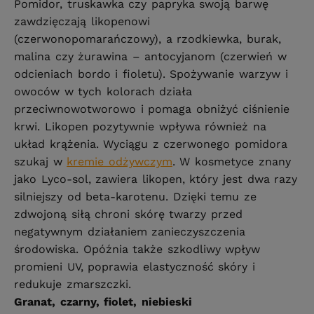
Pomidor, truskawka czy papryka swoją barwę
zawdzięczają likopenowi
(czerwonopomarańczowy), a rzodkiewka, burak,
malina czy żurawina – antocyjanom (czerwień w
odcieniach bordo i fioletu). Spożywanie warzyw i
owoców w tych kolorach działa
przeciwnowotworowo i pomaga obniżyć ciśnienie
krwi. Likopen pozytywnie wpływa również na
układ krążenia. Wyciągu z czerwonego pomidora
szukaj w
kremie odżywczym
. W kosmetyce znany
jako Lyco-sol, zawiera likopen, który jest dwa razy
silniejszy od beta-karotenu. Dzięki temu ze
zdwojoną siłą chroni skórę twarzy przed
negatywnym działaniem zanieczyszczenia
środowiska. Opóźnia także szkodliwy wpływ
promieni UV, poprawia elastyczność skóry i
redukuje zmarszczki.
Granat, czarny, fiolet, niebieski