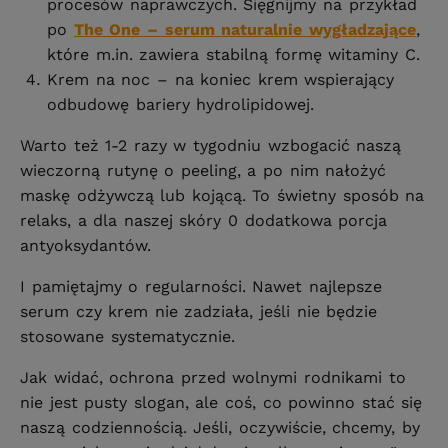
procesów naprawczych. Sięgnijmy na przykład
po
The One – serum naturalnie wygładzające
,
które m.in. zawiera stabilną formę witaminy C.
Krem na noc – na koniec krem wspierający
odbudowę bariery hydrolipidowej.
Warto też 1-2 razy w tygodniu wzbogacić naszą
wieczorną rutynę o peeling, a po nim nałożyć
maskę odżywczą lub kojącą. To świetny sposób na
relaks, a dla naszej skóry 0 dodatkowa porcja
antyoksydantów.
I pamiętajmy o regularności. Nawet najlepsze
serum czy krem nie zadziała, jeśli nie będzie
stosowane systematycznie.
Jak widać, ochrona przed wolnymi rodnikami to
nie jest pusty slogan, ale coś, co powinno stać się
naszą codziennością. Jeśli, oczywiście, chcemy, by