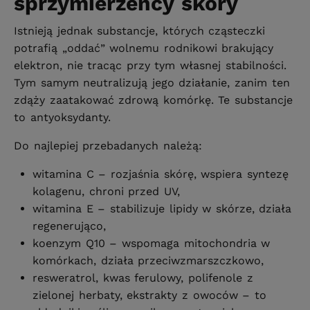
sprzymierzeńcy skóry
Istnieją jednak substancje, których cząsteczki
potrafią „oddać” wolnemu rodnikowi brakujący
elektron, nie tracąc przy tym własnej stabilności.
Tym samym neutralizują jego działanie, zanim ten
zdąży zaatakować zdrową komórkę. Te substancje
to antyoksydanty.
Do najlepiej przebadanych należą:
witamina C – rozjaśnia skórę, wspiera syntezę
kolagenu, chroni przed UV,
witamina E – stabilizuje lipidy w skórze, działa
regenerująco,
koenzym Q10 – wspomaga mitochondria w
komórkach, działa przeciwzmarszczkowo,
resweratrol, kwas ferulowy, polifenole z
zielonej herbaty, ekstrakty z owoców – to