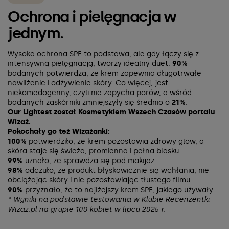
Ochrona i pielęgnacja w
jednym.
Wysoka ochrona SPF to podstawa, ale gdy łączy się z
intensywną pielęgnacją, tworzy idealny duet.
90%
badanych potwierdza, że krem zapewnia długotrwałe
nawilżenie i odżywienie skóry. Co więcej, jest
niekomedogenny, czyli nie zapycha porów, a wśród
badanych zaskórniki zmniejszyły się średnio o
21%
.
Our Lightest został Kosmetykiem Wszech Czasów portalu
Wizaż.
Pokochały go też Wizażanki:
100%
potwierdziło, że krem pozostawia zdrowy glow, a
skóra staje się świeża, promienna i pełna blasku.
99%
uznało, że sprawdza się pod makijaż.
98%
odczuło, że produkt błyskawicznie się wchłania, nie
obciążając skóry i nie pozostawiając tłustego filmu.
90%
przyznało, że to najlżejszy krem SPF, jakiego używały.
* Wyniki na podstawie testowania w Klubie Recenzentki
Wizaz.pl na grupie 100 kobiet w lipcu 2025 r.