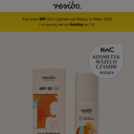
Kup krem
SPF
(Our Lightest lub Ready to Wear 365)
i otrzymaj serum
Heyday
za 1 zł