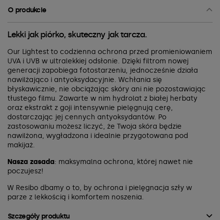
O produkcie
Lekki jak piórko, skuteczny jak tarcza.
Our Lightest to codzienna ochrona przed promieniowaniem
UVA i UVB w ultralekkiej odsłonie. Dzięki filtrom nowej
generacji zapobiega fotostarzeniu, jednocześnie działa
nawilżająco i antyoksydacyjnie. Wchłania się
błyskawicznie, nie obciążając skóry ani nie pozostawiając
tłustego filmu. Zawarte w nim hydrolat z białej herbaty
oraz ekstrakt z goji intensywnie pielęgnują cerę,
dostarczając jej cennych antyoksydantów. Po
zastosowaniu możesz liczyć, że Twoja skóra będzie
nawilżona, wygładzona i idealnie przygotowana pod
makijaż.
Nasza zasada
: maksymalna ochrona, której nawet nie
poczujesz!
W Resibo dbamy o to, by ochrona i pielęgnacja szły w
parze z lekkością i komfortem noszenia.
Szczegóły produktu