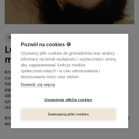
Sposób użycia
Pozwól na cookies 🍪
Luksusowy SPF idealny pod
Używamy pliki cookies do gromadzenia oraz analizy
makijaż.
informacji na temat wydajności i użyteczności strony,
aby zagwarantować funkcje mediów
społecznościowych i w celu udoskonalenia i
Krem świetnie sprawdzi się rano jako ostatni krok w
dostosowania treści oraz reklam.
codziennej pielęgnacji. To perfekcyjna baza, która
harmonizuje się ze skórą, nie zakłócając jej naturalnego
Dowiedz się więcej
piękna. Lekka formuła nie zapycha porów, dlatego bez
obaw, w razie potrzeby można powtarzać aplikację,
Ustawienia plików cookies
szczególnie przebywając więcej na słońcu. Można go
stosować również na okolice oczu.
Zaakceptuj pliki cookies
Krem nie jest wodoodporny, dlatego skóra po kontakcie z
wodą wymaga reaplikacji.