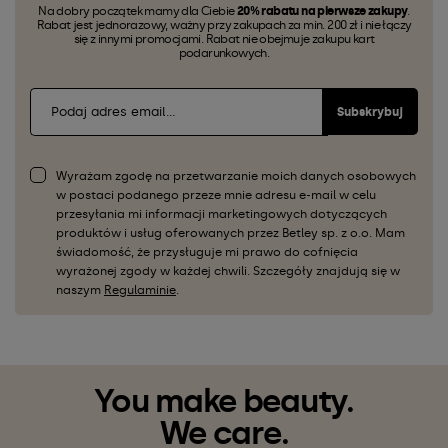
Na dobry początek mamy dla Ciebie
20% rabatu na pierwsze zakupy
.
Rabat jest jednorazowy, ważny przy zakupach za min. 200 zł i nie łączy
się z innymi promocjami. Rabat nie obejmuje zakupu kart
podarunkowych.
Subskrybuj
Wyrażam zgodę na przetwarzanie moich danych osobowych
w postaci podanego przeze mnie adresu e-mail w celu
przesyłania mi informacji marketingowych dotyczących
produktów i usług oferowanych przez Betley sp. z o.o. Mam
świadomość, że przysługuje mi prawo do cofnięcia
wyrażonej zgody w każdej chwili. Szczegóły znajdują się w
naszym
Regulaminie
.
You make beauty.
We care.