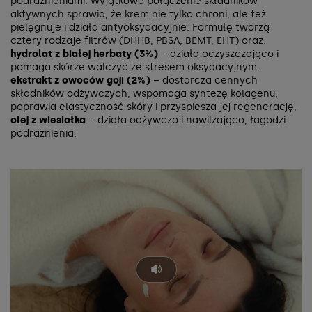
podrażnieniami. Wyjątkowe połączenie składników
aktywnych sprawia, że krem nie tylko chroni, ale też
pielęgnuje i działa antyoksydacyjnie. Formułę tworzą
cztery rodzaje filtrów (DHHB, PBSA, BEMT, EHT) oraz:
hydrolat z białej herbaty (3%)
– działa oczyszczająco i
pomaga skórze walczyć ze stresem oksydacyjnym,
ekstrakt z owoców goji (2%)
– dostarcza cennych
składników odżywczych, wspomaga syntezę kolagenu,
poprawia elastyczność skóry i przyspiesza jej regenerację,
olej z wiesiołka
– działa odżywczo i nawilżająco, łagodzi
podrażnienia.