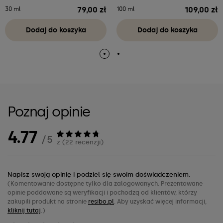
79,00 zł
109,00 zł
30 ml
100 ml
Cena
Cena
Dodaj do koszyka
Dodaj do koszyka
Poznaj opinie
4.77
/ 5
z (22 recenzji)
Napisz swoją opinię i podziel się swoim doświadczeniem.
(Komentowanie dostępne tylko dla zalogowanych. Prezentowane
opinie poddawane są weryfikacji i pochodzą od klientów, którzy
zakupili produkt na stronie
resibo.pl
. Aby uzyskać więcej informacji,
kliknij tutaj
.)