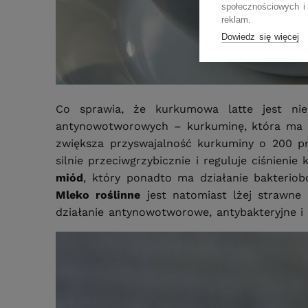
społecznościowych i 
reklam.
Dowiedz się więcej
Co sprawia, że kurkumowa latte jest ni
antynowotworowych – kurkuminę, która ma te
zwiększa przyswajalność kurkuminy o 200 p
silnie przeciwgrzybicznie i reguluje ciśnienie k
miód
, który ponadto ma działanie bakteriob
Mleko roślinne
jest natomiast lżej strawne 
działanie antynowotworowe, antybakteryjne i 