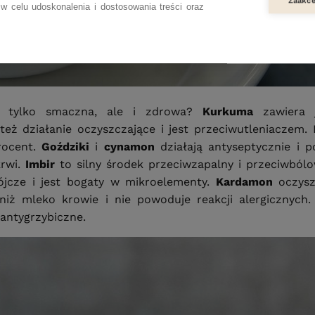
Zaakce
w celu udoskonalenia i dostosowania treści oraz
e tylko smaczna, ale i zdrowa?
Kurkuma
zawiera 
ż działanie oczyszczające i jest przeciwutleniaczem.
rocent.
Goździki
i
cynamon
działają antyseptycznie i 
rwi.
Imbir
to silny środek przeciwzapalny i przeciwból
ójcze i jest bogaty w mikroelementy.
Kardamon
oczys
niż mleko krowie i nie powoduje reakcji alergicznych.
antygrzybiczne.