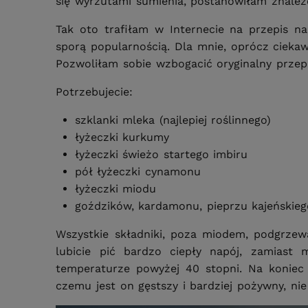
się wyrzutami sumienia, postanowiłam znaleź
Tak oto trafiłam w Internecie na przepis na
sporą popularnością. Dla mnie, oprócz cieka
Pozwoliłam sobie wzbogacić oryginalny przep
Potrzebujecie:
szklanki mleka (najlepiej roślinnego)
łyżeczki kurkumy
łyżeczki świeżo startego imbiru
pół łyżeczki cynamonu
łyżeczki miodu
goździków, kardamonu, pieprzu kajeńskieg
Wszystkie składniki, poza miodem, podgrzewa
lubicie pić bardzo ciepły napój, zamiast
temperaturze powyżej 40 stopni. Na koniec 
czemu jest on gęstszy i bardziej pożywny, ni