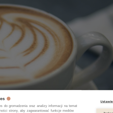
ies
Ustawie
s do gromadzenia oraz analizy informacji na temat
zności strony, aby zagwarantować funkcje mediów