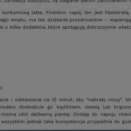
ć zdrowszy substytut, by uleganie swoim zachciankom ni
 kurkumową latte. Podobno napój ten jest hipsterską 
wego smaku, ma też działanie prozdrowotne – wspierając
is o kilka dodatków, które spotęgują dobroczynne właśc
o
cie i odstawiacie na 10 minut, aby “nabrały mocy”. M
 miodem dosłodźcie go ksylitolem, stewią lub brąz
można ubić delikatną piankę. Dodaję do napoju równi
e wszystkim jednak taka konsystencja przypadnie do gus