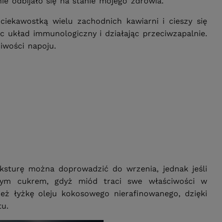
e odbijało się na stanie mojego zdrowia.
ciekawostką wielu zachodnich kawiarni i cieszy się
 układ immunologiczny i działając przeciwzapalnie.
iwości napoju.
iksturę można doprowadzić do wrzenia, jednak jeśli
owym cukrem, gdyż miód traci swe właściwości w
eż łyżkę oleju kokosowego nierafinowanego, dzięki
tu.