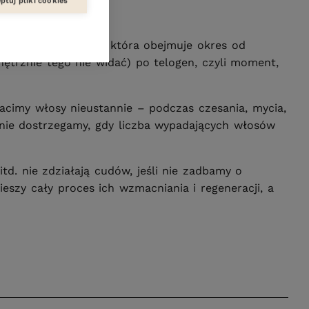
ptuj pliki cookies
azy wzrostu włosa, która obejmuje okres od
ętrznie tego nie widać) po telogen, czyli moment,
acimy włosy nieustannie – podczas czesania, mycia,
 nie dostrzegamy, gdy liczba wypadających włosów
itd. nie zdziałają cudów, jeśli nie zadbamy o
eszy cały proces ich wzmacniania i regeneracji, a