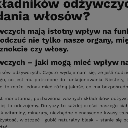
składników odżywczy
dania włosów?
wczych mają istotny wpływ na fun
odczuć nie tylko nasze organy, mięś
aznokcie czy włosy.
wczych – jaki mogą mieć wpływ na
ków odżywczych. Często wydaje nam się, że jeśli codzien
, co jest mu potrzebne do funkcjonowania. Niestety, t
aliwo to może jednak mieć różną jakość, co ma bezpośre
jest monotonna, pozbawiona ważnych składników odżywczy
ej to odczujemy. Dotyczy to każdej części naszego ciała
k witaminy, minerały, niezbędne nienasycone kwasy tłu
ężystość, wiotczeć i gubić naturalny blask – stanie się
dać.