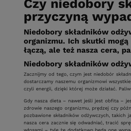
Czy niedobory 
przyczyną wypa
Niedobory składników odży
organizmu. Ich skutki mogą 
łączą, ale też nasza cera, p
Niedobory składników odży
Zacznijmy od tego, czym jest niedobór składni
dostarczamy naszemu organizmowi wszystkiego
czyli energii, dzięki której może działać. P
Gdy nasza dieta – nawet jeśli jest obfita – 
zdrowie naszego organizmu, prędzej czy późni
pozbawione składników odżywczych, takich ja
nasza cera zacznie się odwadniać, tracić spr
włosami – tyle że dodatkowo będą one wypa