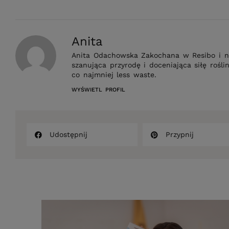
Anita
Anita Odachowska Zakochana w Resibo i nat
szanująca przyrodę i doceniająca siłę rośl
co najmniej less waste.
WYŚWIETL PROFIL
Udostępnij
Przypnij