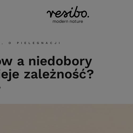
U
,
O PIELEGNACJI
w a niedobory
ieje zależność?
O