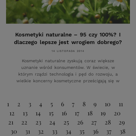
Kosmetyki naturalne – 95 czy 100%? I
dlaczego lepsze jest wrogiem dobrego?
14 LISTOPADA 2014
Kosmetyki naturalne zyskują coraz większe
uznanie wśród konsumentów. W świecie, w
którym rządzi technologia i pęd do rozwoju, a
wielkie koncerny kosmetyczne prześcigają się w
1
2
3
4
5
6
7
8
9
10
11
12
13
14
15
16
17
18
19
20
21
22
23
24
25
26
27
28
29
30
31
32
33
34
35
36
37
38