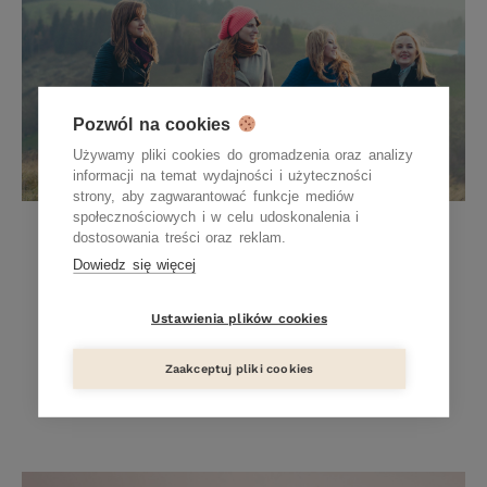
Pozwól na cookies
Używamy pliki cookies do gromadzenia oraz analizy
informacji na temat wydajności i użyteczności
strony, aby zagwarantować funkcje mediów
społecznościowych i w celu udoskonalenia i
Wrażliwa czy alergiczna? Co tak
dostosowania treści oraz reklam.
naprawdę trapi moją skórę?
Dowiedz się więcej
23 GRUDNIA 2014
Ustawienia plików cookies
Jeszcze jakieś 15-20 lat temu wizyty u
kosmetyczki sprowadzały się do manualnego
Zaakceptuj pliki cookies
oczyszczania twarzy, z tradycyjną „parówką” i
śmierdzącą maską z alg czy innych wodorostów