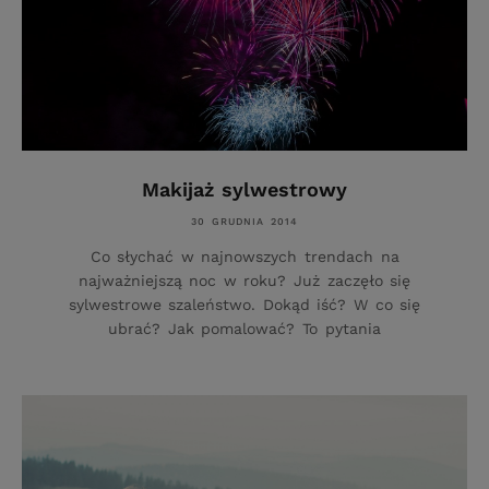
Makijaż sylwestrowy
30 GRUDNIA 2014
Co słychać w najnowszych trendach na
najważniejszą noc w roku? Już zaczęło się
sylwestrowe szaleństwo. Dokąd iść? W co się
ubrać? Jak pomalować? To pytania