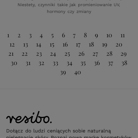
Niestety, czynniki takie jak promieniowanie UV,
hormony czy zmiany
1
2
3
4
5
6
7
8
9
10
11
12
13
14
15
16
17
18
19
20
21
22
23
24
25
26
27
28
29
30
31
32
33
34
35
36
37
38
39
40
Dołącz do ludzi ceniących sobie naturalną
pielęgnację skóry. Poznaj nową markę kosmetyków