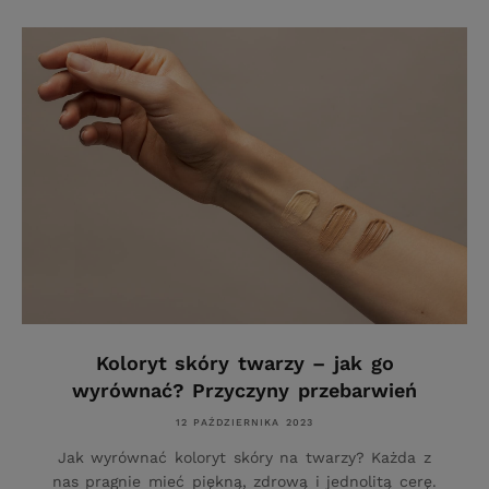
Koloryt skóry twarzy – jak go
wyrównać? Przyczyny przebarwień
12 PAŹDZIERNIKA 2023
Jak wyrównać koloryt skóry na twarzy? Każda z
nas pragnie mieć piękną, zdrową i jednolitą cerę.