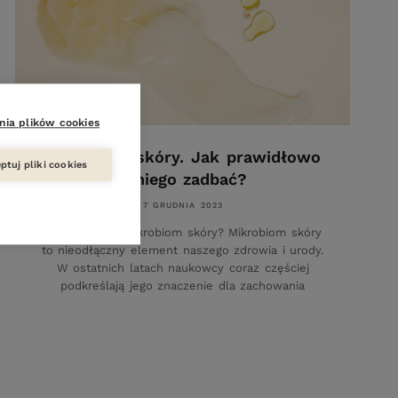
nia plików cookies
Mikrobiom skóry. Jak prawidłowo
ptuj pliki cookies
o niego zadbać?
7 GRUDNIA 2023
Jak zadbać o mikrobiom skóry? Mikrobiom skóry
to nieodłączny element naszego zdrowia i urody.
W ostatnich latach naukowcy coraz częściej
podkreślają jego znaczenie dla zachowania