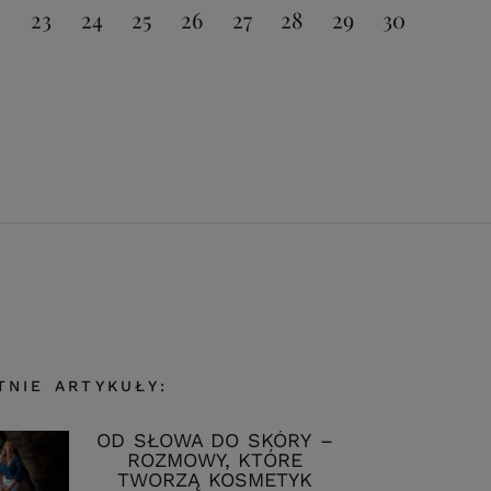
2
23
24
25
26
27
28
29
30
TNIE ARTYKUŁY:
OD SŁOWA DO SKÓRY –
ROZMOWY, KTÓRE
TWORZĄ KOSMETYK