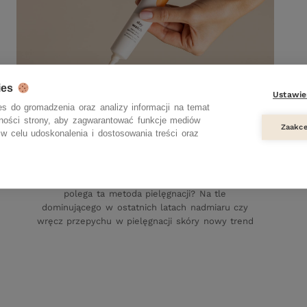
ies
Ustawie
s do gromadzenia oraz analizy informacji na temat
Skin minimalism. Na czym polega
zności strony, aby zagwarantować funkcje mediów
Zaakce
w celu udoskonalenia i dostosowania treści oraz
minimalistyczna pielęgnacja?
12 GRUDNIA 2023
Minimalistyczna pielęgnacja dla kobiet. Na czym
polega ta metoda pielęgnacji? Na tle
dominującego w ostatnich latach nadmiaru czy
wręcz przepychu w pielęgnacji skóry nowy trend