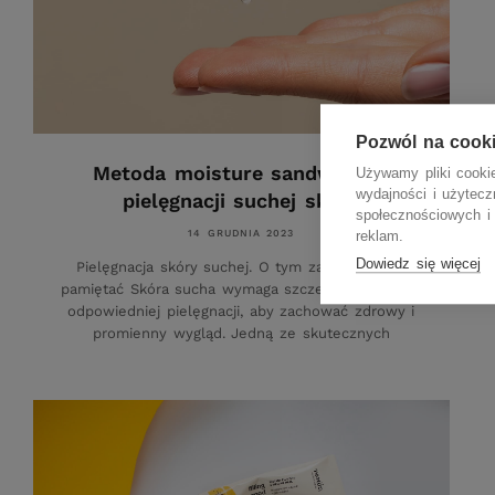
Pozwól na cook
Metoda moisture sandwich w
Używamy pliki cookie
wydajności i użytec
pielęgnacji suchej skóry
społecznościowych i 
14 GRUDNIA 2023
reklam.
Dowiedz się więcej
Pielęgnacja skóry suchej. O tym zawsze warto
pamiętać Skóra sucha wymaga szczególnej uwagi i
odpowiedniej pielęgnacji, aby zachować zdrowy i
promienny wygląd. Jedną ze skutecznych