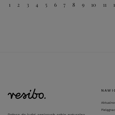
1
2
3
4
5
6
7
8
9
10
11
NAWI
Aktualno
Pielęgnac
Dołącz do ludzi ceniących sobie naturalną