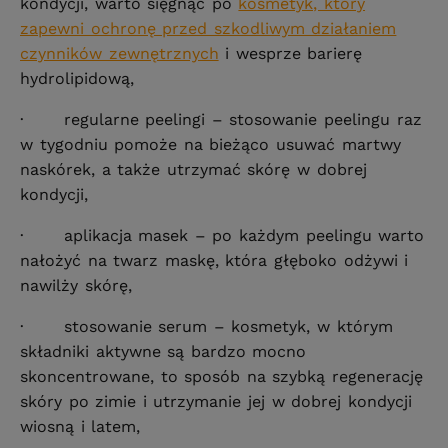
kondycji, warto sięgnąć po
kosmetyk, który
zapewni ochronę przed szkodliwym działaniem
czynników zewnętrznych
i wesprze barierę
hydrolipidową,
· regularne peelingi – stosowanie peelingu raz
w tygodniu pomoże na bieżąco usuwać martwy
naskórek, a także utrzymać skórę w dobrej
kondycji,
· aplikacja masek – po każdym peelingu warto
nałożyć na twarz maskę, która głęboko odżywi i
nawilży skórę,
· stosowanie serum – kosmetyk, w którym
składniki aktywne są bardzo mocno
skoncentrowane, to sposób na szybką regenerację
skóry po zimie i utrzymanie jej w dobrej kondycji
wiosną i latem,