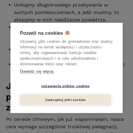
Unikajmy długotrwałego przebywania w
suchych pomieszczeniach, a jeśli musimy, to
stosujmy w nich nawilżacze powietrza.
Unikajmy nadmiernego wystawiania skóry na
Pozwól na cookies
działanie promieni UV, które mogą uszkodzić
płaszcz hydrolipidowy.
Używamy pliki cookies do gromadzenia oraz analizy
informacji na temat wydajności i użyteczności
Zawsze i bezwzględnie stosujmy
ochronę
strony, aby zagwarantować funkcje mediów
przeciwsłoneczną
.
społecznościowych i w celu udoskonalenia i
Pijmy dużo wody, co najmniej 1,5 l dziennie, bo
dostosowania treści oraz reklam.
nawilżony organizm to nawilżona skóra.
Dowiedz się więcej
Jak prawidłowo
Ustawienia plików cookies
pielęgnować skórę po
Zaakceptuj pliki cookies
zimie?
Po okresie zimowym, jak już wspomniałam, nasza
cera wymaga szczególnie troskliwej pielęgnacji,