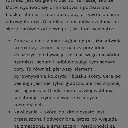
również jest długie i widać to na naszej skórze.
Może wydawać się ona matowa i pozbawiona
blasku, ale nie trzeba dużo, aby przywrócić cerze
zdrowy koloryt. Oto kilka sposobów działania na
skórę zarówno od zewnątrz, jak i od wewnątrz:
Złuszczanie – zanim sięgniemy po jakiekolwiek
kremy czy serum, cerę należy porządnie
złuszczyć, pozbywając się martwego naskórka,
nadmiaru sebum i odblokowując tym samym
pory. To również pierwszy element
wyrównywania kolorytu i blasku skóry. Cera po
peelingu jest nie tylko gładsza, ale też szybciej
się regeneruje. Dzięki temu łatwiej wchłania
substancje czynne zawarte w innych
kosmetykach.
Nawilżanie – skóra po zimie często jest
przesuszona i odwodniona, przez co wygląda
na zmęczoną, a zmarszczki i nierówności są