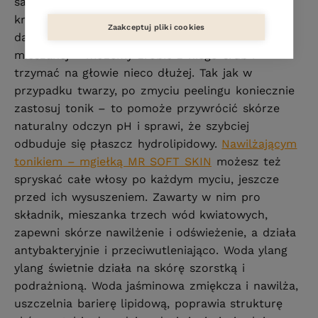
same – przy skórze wrażliwej zacznijmy od
krótszych serii i nie masujmy, tylko nałóżmy i
Zaakceptuj pliki cookies
dajmy zadziałać enzymom, przy skórze tłustej i
mieszanej – możemy zrobić z niego srub i
trzymać na głowie nieco dłużej. Tak jak w
przypadku twarzy, po zmyciu peelingu koniecznie
zastosuj tonik – to pomoże przywrócić skórze
naturalny odczyn pH i sprawi, że szybciej
odbuduje się płaszcz hydrolipidowy.
Nawilżającym
tonikiem – mgiełką MR SOFT SKIN
możesz też
spryskać całe włosy po każdym myciu, jeszcze
przed ich wysuszeniem. Zawarty w nim pro
składnik, mieszanka trzech wód kwiatowych,
zapewni skórze nawilżenie i odświeżenie, a działa
antybakteryjnie i przeciwutleniająco. Woda ylang
ylang świetnie działa na skórę szorstką i
podrażnioną. Woda jaśminowa zmiękcza i nawilża,
uszczelnia barierę lipidową, poprawia strukturę