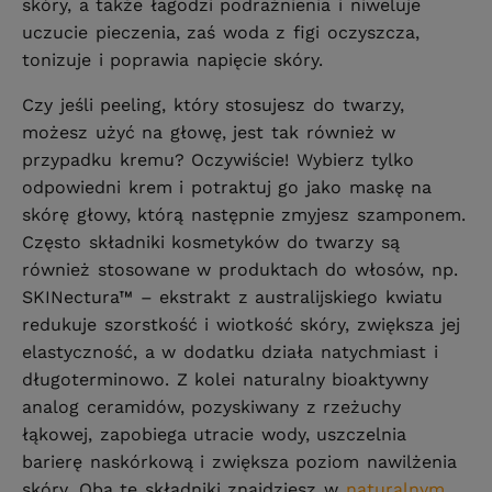
skóry, a także łagodzi podrażnienia i niweluje
uczucie pieczenia, zaś woda z figi oczyszcza,
tonizuje i poprawia napięcie skóry.
Czy jeśli peeling, który stosujesz do twarzy,
możesz użyć na głowę, jest tak również w
przypadku kremu? Oczywiście! Wybierz tylko
odpowiedni krem i potraktuj go jako maskę na
skórę głowy, którą następnie zmyjesz szamponem.
Często składniki kosmetyków do twarzy są
również stosowane w produktach do włosów, np.
SKINectura™ – ekstrakt z australijskiego kwiatu
redukuje szorstkość i wiotkość skóry, zwiększa jej
elastyczność, a w dodatku działa natychmiast i
długoterminowo. Z kolei naturalny bioaktywny
analog ceramidów, pozyskiwany z rzeżuchy
łąkowej, zapobiega utracie wody, uszczelnia
barierę naskórkową i zwiększa poziom nawilżenia
skóry. Oba te składniki znajdziesz w
naturalnym