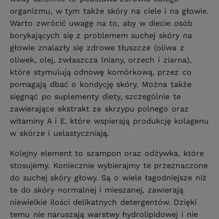
organizmu, w tym także skóry na ciele i na głowie.
Warto zwrócić uwagę na to, aby w diecie osób
borykających się z problemem suchej skóry na
głowie znalazły się zdrowe tłuszcze (oliwa z
oliwek, olej, zwłaszcza lniany, orzech i ziarna),
które stymulują odnowę komórkową, przez co
pomagają dbać o kondycję skóry. Można także
sięgnąć po suplementy diety, szczególnie te
zawierające ekstrakt ze skrzypu polnego oraz
witaminy A i E, które wspierają produkcję kolagenu
w skórze i uelastyczniają.
Kolejny element to szampon oraz odżywka, które
stosujemy. Koniecznie wybierajmy te przeznaczone
do suchej skóry głowy. Są o wiele łagodniejsze niż
te do skóry normalnej i mieszanej, zawierają
niewielkie ilości delikatnych detergentów. Dzięki
temu nie naruszają warstwy hydrolipidowej i nie