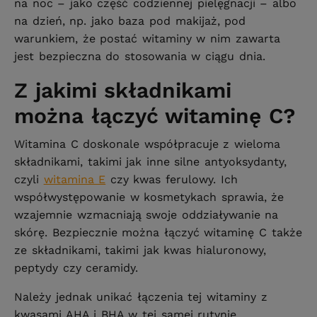
na noc – jako część codziennej pielęgnacji – albo
na dzień, np. jako baza pod makijaż, pod
warunkiem, że postać witaminy w nim zawarta
jest bezpieczna do stosowania w ciągu dnia.
Z jakimi składnikami
można łączyć witaminę C?
Witamina C doskonale współpracuje z wieloma
składnikami, takimi jak inne silne antyoksydanty,
czyli
witamina E
czy kwas ferulowy. Ich
współwystępowanie w kosmetykach sprawia, że
wzajemnie wzmacniają swoje oddziaływanie na
skórę. Bezpiecznie można łączyć witaminę C także
ze składnikami, takimi jak kwas hialuronowy,
peptydy czy ceramidy.
Należy jednak unikać łączenia tej witaminy z
kwasami AHA i BHA w tej samej rutynie