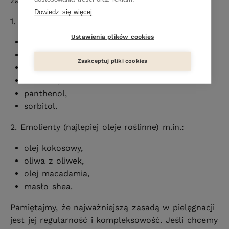
zawierać:
Dowiedz się więcej
1. Humektanty, m.in.:
Ustawienia plików cookies
kwas hialuronowy,
ekstrakt z aloesu
,
Zaakceptuj pliki cookies
glicerynę,
mocznik,
panthenol,
sorbitol.
2. Emolienty (najlepiej oleje roślinne) m.in.:
olej kokosowy,
oliwa z oliwek,
olej macadamia,
masło shea.
Pamiętajmy, że najważniejszą zasadą w pielęgnacji
jest jej regularność i kompleksowość. Jeśli chcemy