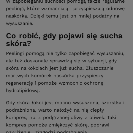
W zapobieganiu suchości pomogą także regularne
peelingi, które wzmacniają i przyspieszają odnowę
naskórka. Dzięki temu jest on mniej podatny na
wysuszanie.
Co robić, gdy pojawi się sucha
skóra?
Peelingi pomogą nie tylko zapobiegać wysuszaniu,
ale też doskonale sprawdzą się w sytuacji, gdy
skóra na łokciach jest już sucha. Złuszczanie
martwych komórek naskórka przyspieszy
regenerację i pomoże wzmocnić ochronę
hydrolipidową.
Gdy skóra łokci jest mocno wysuszona, szorstka i
podrażniona, warto nałożyć na nią ciepły
kompres, np. z podgrzanej oliwy z oliwek. Taki
kompres pomoże zmiękczyć skórę, poprawi
nawilżenie i złagodzi podrażnienia.