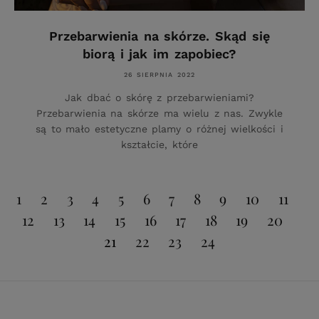
Przebarwienia na skórze. Skąd się
biorą i jak im zapobiec?
26 SIERPNIA 2022
Jak dbać o skórę z przebarwieniami?
Przebarwienia na skórze ma wielu z nas. Zwykle
są to mało estetyczne plamy o różnej wielkości i
kształcie, które
1
2
3
4
5
6
7
8
9
10
11
12
13
14
15
16
17
18
19
20
21
22
23
24