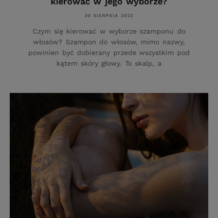
kierować w jego wyborze?
30 SIERPNIA 2022
Czym się kierować w wyborze szamponu do
włosów? Szampon do włosów, mimo nazwy,
powinien być dobierany przede wszystkim pod
kątem skóry głowy. To skalp, a