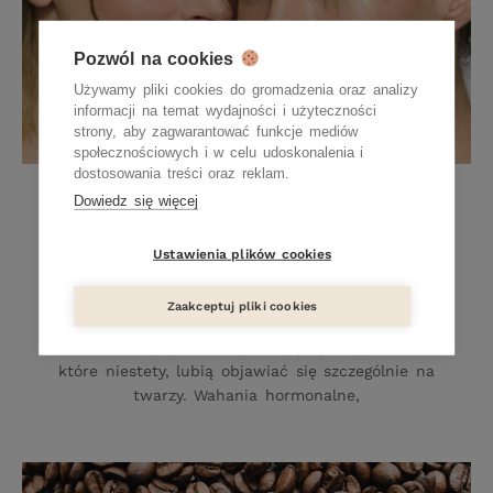
Pozwól na cookies
Używamy pliki cookies do gromadzenia oraz analizy
informacji na temat wydajności i użyteczności
strony, aby zagwarantować funkcje mediów
społecznościowych i w celu udoskonalenia i
dostosowania treści oraz reklam.
Kosmetyki dla nastolatków. Jak
Dowiedz się więcej
pielęgnować młodą cerę?
Ustawienia plików cookies
15 WRZEŚNIA 2022
Jakich kosmetyków pielęgnacyjnych potrzebują
Zaakceptuj pliki cookies
nastolatki? Pielęgnacja młodej cery to najczęściej
walka z kaprysami dojrzewającego organizmu,
które niestety, lubią objawiać się szczególnie na
twarzy. Wahania hormonalne,