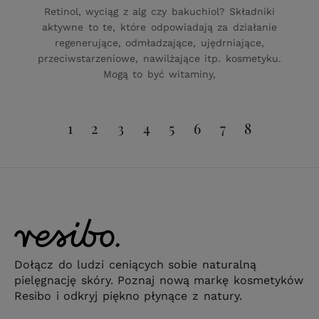
Retinol, wyciąg z alg czy bakuchiol? Składniki
aktywne to te, które odpowiadają za działanie
regenerujące, odmładzające, ujędrniające,
przeciwstarzeniowe, nawilżające itp. kosmetyku.
Mogą to być witaminy,
1
2
3
4
5
6
7
8
Dołącz do ludzi ceniących sobie naturalną
pielęgnację skóry. Poznaj nową markę kosmetyków
Resibo i odkryj piękno płynące z natury.