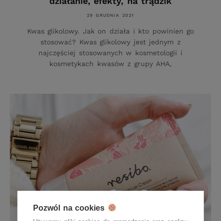
działanie, efekty, na trądzik
29 GRUDNIA 2021
Kwas glikolowy. Jak on działa i kto powinien go
stosować? Kwas glikolowy jest jednym z
najczęściej stosowanych w kosmetologii i
kosmetykach kwasów z grupy AHA,
Pozwól na cookies