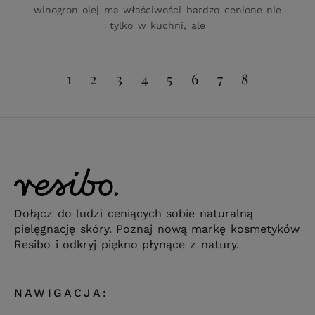
winogron olej ma właściwości bardzo cenione nie
tylko w kuchni, ale
1
2
3
4
5
6
7
8
Dołącz do ludzi ceniących sobie naturalną
pielęgnację skóry. Poznaj nową markę kosmetyków
Resibo i odkryj piękno płynące z natury.
NAWIGACJA: