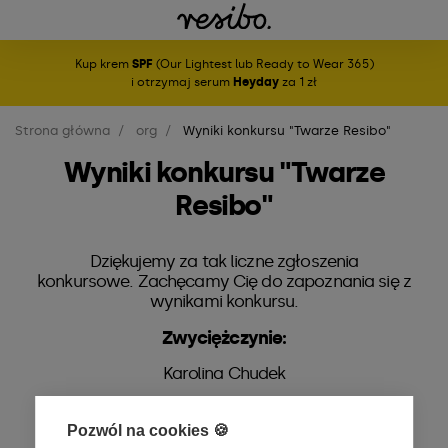
Kup krem
SPF
(Our Lightest lub Ready to Wear 365)
i otrzymaj serum
Heyday
za 1 zł
Strona główna
org
Wyniki konkursu "Twarze Resibo"
Wyniki konkursu "Twarze
Resibo"
Dziękujemy za tak liczne zgłoszenia
konkursowe. Zachęcamy Cię do zapoznania się z
wynikami konkursu.
Zwyciężczynie:
Karolina Chudek
Weronika Chrzastek
Pozwól na cookies 🍪
Katarzyna Szulczewska