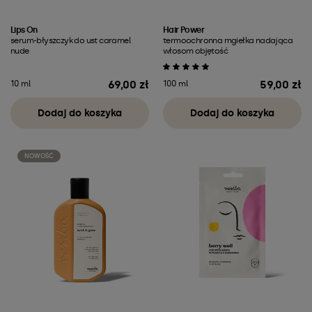
Lips On
Hair Power
serum-błyszczyk do ust caramel
termoochronna mgiełka nadająca
nude
włosom objętość
69,00 zł
59,00 zł
10 ml
100 ml
Cena
Cena
Dodaj do koszyka
Dodaj do koszyka
NOWOŚĆ