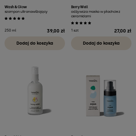
Wash & Glow
Berry Well
szampon ultranawilżający
odżywcza maska w płachcie z
ceramidami
39,00 zł
27,00 zł
250 ml
1 szt
Cena
Cena
Dodaj do koszyka
Dodaj do koszyka