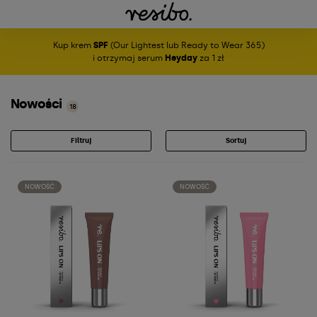
Kup krem
SPF
(Our Lightest lub Ready to Wear 365)
i otrzymaj serum
Heyday
za 1 zł
Nowości
18
Filtruj
Sortuj
NOWOŚĆ
NOWOŚĆ