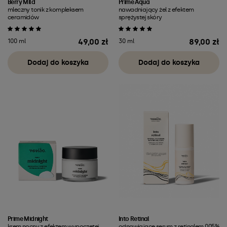
Berry Mild
Prime Aqua
mleczny tonik z kompleksem
nawadniający żel z efektem
ceramidów
sprężystej skóry
49,00 zł
89,00 zł
100 ml
30 ml
Cena
Cena
Dodaj do koszyka
Dodaj do koszyka
Prime Midnight
Into Retinal
krem nocny z efektem wypoczętej
odnawiające serum z retinalem 0,05%