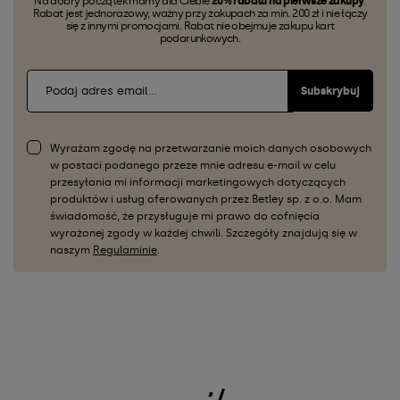
Na dobry początek mamy dla Ciebie
20% rabatu na pierwsze zakupy
.
Rabat jest jednorazowy, ważny przy zakupach za min. 200 zł i nie łączy
się z innymi promocjami. Rabat nie obejmuje zakupu kart
podarunkowych.
Subskrybuj
Wyrażam zgodę na przetwarzanie moich danych osobowych
w postaci podanego przeze mnie adresu e-mail w celu
przesyłania mi informacji marketingowych dotyczących
produktów i usług oferowanych przez Betley sp. z o.o. Mam
świadomość, że przysługuje mi prawo do cofnięcia
wyrażonej zgody w każdej chwili. Szczegóły znajdują się w
naszym
Regulaminie
.