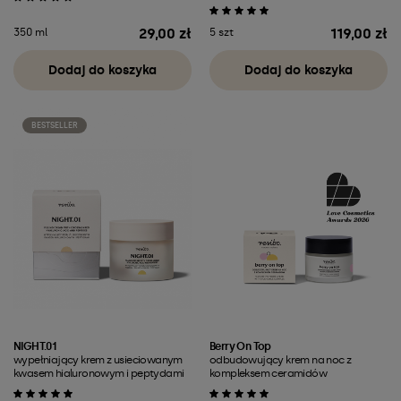
29,00 zł
119,00 zł
350 ml
5 szt
Cena
Cena
Dodaj do koszyka
Dodaj do koszyka
BESTSELLER
NIGHT.01
Berry On Top
wypełniający krem z usieciowanym
odbudowujący krem na noc z
kwasem hialuronowym i peptydami
kompleksem ceramidów