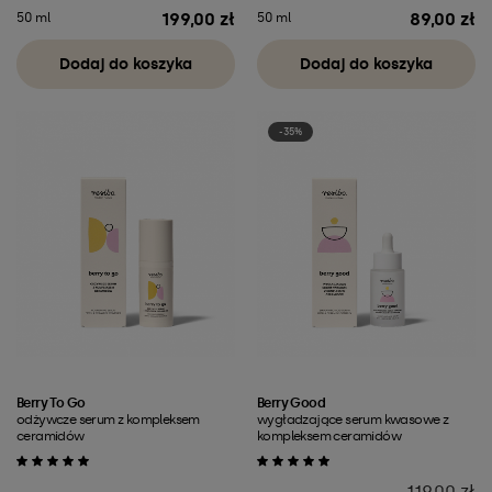
199,00 zł
89,00 zł
50 ml
50 ml
Cena
Cena
Dodaj do koszyka
Dodaj do koszyka
-35%
Berry To Go
Berry Good
odżywcze serum z kompleksem
wygładzające serum kwasowe z
ceramidów
kompleksem ceramidów
Cena
119,00 zł