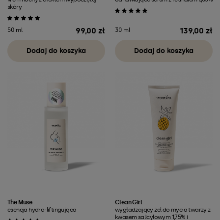
skóry
99,00 zł
139,00 zł
50 ml
30 ml
Cena
Cena
Dodaj do koszyka
Dodaj do koszyka
The Muse
Clean Girl
esencja hydro-liftingująca
wygładzający żel do mycia twarzy z
kwasem salicylowym 1,75% i