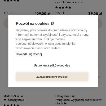
ekstraktem z ananasa
109,00 zł
39,00 zł
100 ml
125 ml
Cena
Cena
Dodaj do koszyka
Dodaj do koszyka
Pozwól na cookies 🍪
Używamy pliki cookies do gromadzenia oraz analizy
informacji na temat wydajności i użyteczności strony,
aby zagwarantować funkcje mediów
społecznościowych i w celu udoskonalenia i
dostosowania treści oraz reklam.
Dowiedz się więcej
Ustawienia plików cookies
Zaakceptuj pliki cookies
Matcha Sunrise
Lifting Star 5 szt
żel pod prysznic
liftingująco-wygładzająca maska w
płachcie