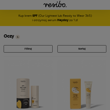
Kup krem
SPF
(Our Lightest lub Ready to Wear 365)
i otrzymaj serum
Heyday
za 1 zł
Oczy
4
Filtruj
Sortuj