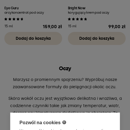
Eye Guru
Bright Now
arcykoncentrat pod oczy
korygujący krem pod oczy
159,00 zł
99,00 zł
15 ml
15 ml
Cena
Cena
Dodaj do koszyka
Dodaj do koszyka
Oczy
Marzysz o promiennym spojrzeniu? Wypróbuj nasze
zaawansowane formuły do pielęgnacji okolic oczu.
Skóra wokół oczu jest wyjątkowo delikatna i wrażliwa, a
codzienne czynniki takie jak zmiany temperatur, wiatr,
deszcz czy klimatyzacja dodatkowo ją obciążają. To
właśnie w tej okolicy najszybciej pojawiają się oznaki
Pozwól na cookies 🍪
zmęczenia i starzenia. Dlatego tak ważna jest