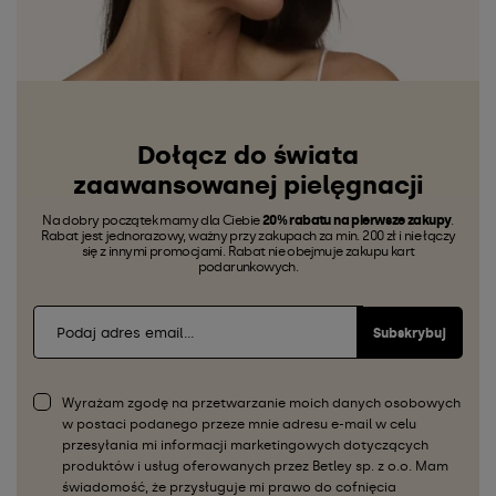
Dołącz do świata
zaawansowanej pielęgnacji
Na dobry początek mamy dla Ciebie
20% rabatu na pierwsze zakupy
.
Rabat jest jednorazowy, ważny przy zakupach za min. 200 zł i nie łączy
się z innymi promocjami. Rabat nie obejmuje zakupu kart
podarunkowych.
Subskrybuj
Wyrażam zgodę na przetwarzanie moich danych osobowych
w postaci podanego przeze mnie adresu e-mail w celu
przesyłania mi informacji marketingowych dotyczących
produktów i usług oferowanych przez Betley sp. z o.o. Mam
świadomość, że przysługuje mi prawo do cofnięcia