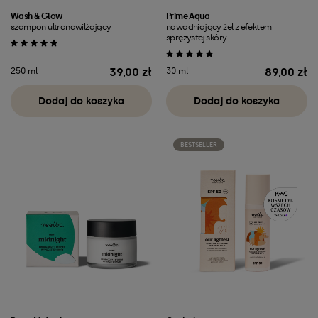
Wash & Glow
Prime Aqua
szampon ultranawilżający
nawadniający żel z efektem
sprężystej skóry
39,00 zł
89,00 zł
250 ml
30 ml
Cena
Cena
Dodaj do koszyka
Dodaj do koszyka
BESTSELLER