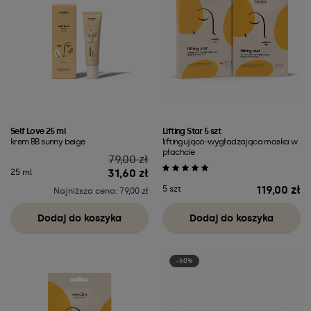
Self Love 25 ml
Lifting Star 5 szt
krem BB sunny beige
liftingująco-wygładzająca maska w
płachcie
Cena
79,00 zł
31,60 zł
25 ml
119,00 zł
5 szt
Najniższa cena: 79,00 zł
Cena
Dodaj do koszyka
Dodaj do koszyka
-60%