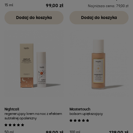
99,00 zł
15 ml
Cena
Najniższa cena: 79,00 zł
Dodaj do koszyka
Dodaj do koszyka
Nightcall
Mastertouch
regenerujący krem na noc z efektem
balsam upiększający
subtelnej opalenizny
99,00 zł
129,00 zł
50 ml
100 ml