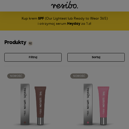
Kup krem
SPF
(Our Lightest lub Ready to Wear 365)
i otrzymaj serum
Heyday
za 1 zł
Produkty
92
Filtruj
Sortuj
NOWOŚĆ
NOWOŚĆ