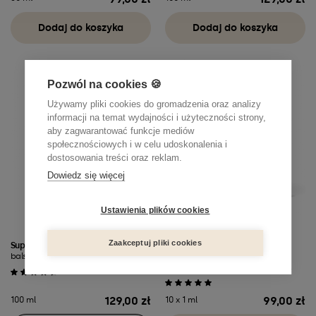
Cena
Cena
Dodaj do koszyka
Dodaj do koszyka
Pozwól na cookies 🍪
Używamy pliki cookies do gromadzenia oraz analizy
informacji na temat wydajności i użyteczności strony,
aby zagwarantować funkcje mediów
społecznościowych i w celu udoskonalenia i
dostosowania treści oraz reklam.
Dowiedz się więcej
Ustawienia plików cookies
Zaakceptuj pliki cookies
Superstar
Rise & Shine
balsam upiększający
5-dniowa kuracja rozświetlająco-
ujędrniająca z witaminą C i DMAE
129,00 zł
99,00 zł
100 ml
10 x 1 ml
Cena
Cena