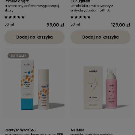
Prime Midnight
Our Lightest
krem nocny z efektem wypoczętej
ultralekki krem do twarzy z
skóry
antyoksydantami SPF 50
99,00 zł
129,00 zł
50 ml
50 ml
Cena
Cena
Dodaj do koszyka
Dodaj do koszyka
BESTSELLER
Ready to Wear 365
All I Mist
zaawansowany krem do twarzy SPF
antyoksydacyjna mgiełka