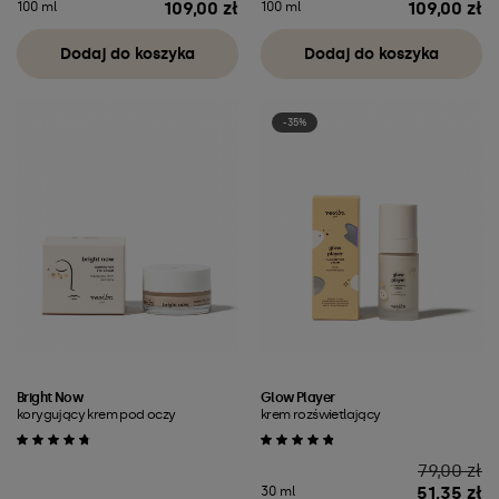
109,00 zł
109,00 zł
100 ml
100 ml
Cena
Cena
Dodaj do koszyka
Dodaj do koszyka
-35%
Bright Now
Glow Player
korygujący krem pod oczy
krem rozświetlający
Cena
79,00 zł
51,35 zł
30 ml