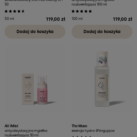
50
rozświetlająca 100 ml
119,00 zł
119,00 zł
50 ml
100 ml
Cena
Cena
Dodaj do koszyka
Dodaj do koszyka
All I Mist
The Muse
antyoksydacyjna mgiełka
esencja hydro-liftingująca
rozświetlająca 30 ml