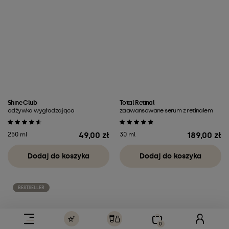
Shine Club
Total Retinal
odżywka wygładzająca
zaawansowane serum z retinalem
49,00 zł
189,00 zł
250 ml
30 ml
Cena
Cena
Dodaj do koszyka
Dodaj do koszyka
BESTSELLER
0