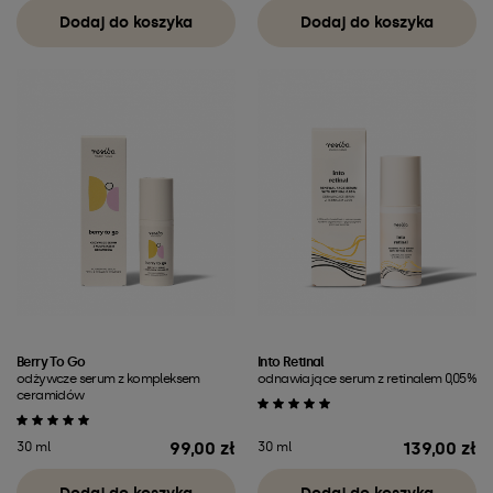
Dodaj do koszyka
Dodaj do koszyka
Berry To Go
Into Retinal
odżywcze serum z kompleksem
odnawiające serum z retinalem 0,05%
ceramidów
99,00 zł
139,00 zł
30 ml
30 ml
Cena
Cena