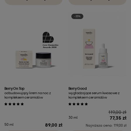
-35%
Berry On Top
Berry Good
odbudowujący krem na noc z
wygładzające serum kwasowe z
kompleksem ceramidów
kompleksem ceramidów
Cena
119,00 zł
77,35 zł
30 ml
89,00 zł
50 ml
Cena
Najniższa cena: 119,00 zł