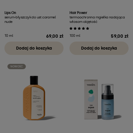
Lips On
Hair Power
serum-błyszczyk do ust caramel
termoochronna mgiełka nadająca
nude
włosom objętość
69,00 zł
59,00 zł
10 ml
100 ml
Cena
Cena
Dodaj do koszyka
Dodaj do koszyka
NOWOŚĆ