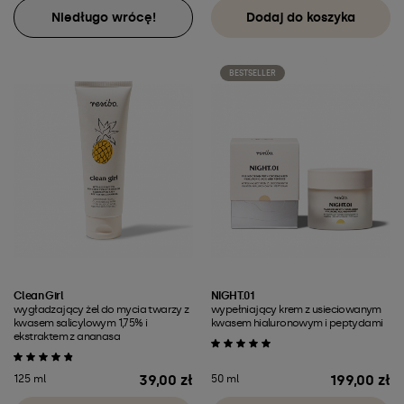
Niedługo wrócę!
Dodaj do koszyka
BESTSELLER
Clean Girl
NIGHT.01
wygładzający żel do mycia twarzy z
wypełniający krem z usieciowanym
kwasem salicylowym 1,75% i
kwasem hialuronowym i peptydami
ekstraktem z ananasa
39,00 zł
199,00 zł
125 ml
50 ml
Cena
Cena