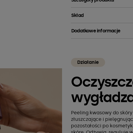
Skład
Dodatkowe informacje
Działanie
Oczyszcza
wygładz
Peeling kwasowy do skóry
złuszczające i pielęgnują
pozostałości po kosmetyka
skórę. Odżywia, reguluje 