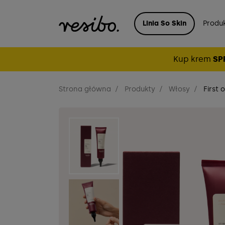
Linia So Skin
Produ
Kup krem
SP
Strona główna
Produkty
Włosy
First 