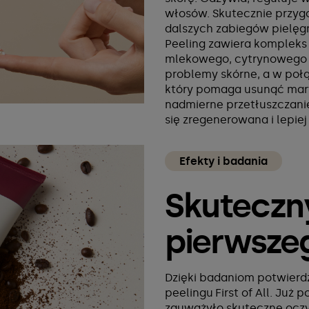
włosów. Skutecznie przyg
dalszych zabiegów pielę
Peeling zawiera kompleks
mlekowego, cytrynowego i
problemy skórne, a w połą
który pomaga usunąć mar
nadmierne przetłuszczanie 
się zregenerowana i lepie
Efekty i badania
Skuteczny
pierwszeg
Dzięki badaniom potwierd
peelingu First of All. Ju
zauważyło skuteczne oczy