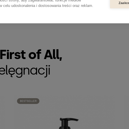
ności strony, aby zagwarantować funkcje mediów
Zaakce
celu użyć masażera Go A-H
 celu udoskonalenia i dostosowania treści oraz reklam.
dokładnie spłucz letnią w
irst of All,
elęgnacji
BESTSELLER