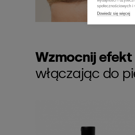
wydajności i użytecz
społecznościowych i w
Dowiedz się więcej
Wzmocnij efekt F
włączając do pi