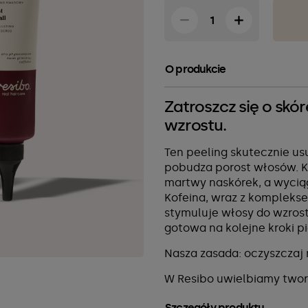
O produkcie
Zatroszcz się o skó
wzrostu.
Ten peeling skutecznie us
pobudza porost włosów. K
martwy naskórek, a wyciąg
Kofeina, wraz z kompleks
stymuluje włosy do wzrost
gotowa na kolejne kroki pi
Nasza zasada: oczyszczaj 
W Resibo uwielbiamy twor
Szczegóły produktu