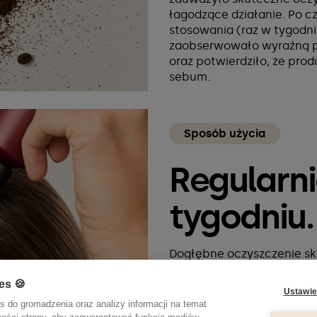
łagodzące działanie. Po c
stosowania (raz w tygodn
zaobserwowało wyraźną p
oraz potwierdziło, że prod
sebum.
Sposób użycia
Regularni
tygodniu
Dogłębne oczyszczenie sk
Twoim stałym rytuałem pi
działanie stosuj go raz w t
es 🍪
Ustawie
Przed umyciem włosów nałó
s do gromadzenia oraz analizy informacji na temat
paśmie, na suchą skórę 