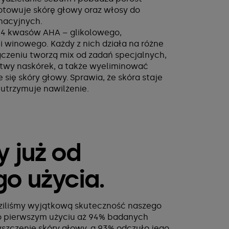
otowuje skórę głowy oraz włosy do
gnacyjnych.
 4 kwasów AHA – glikolowego,
 winowego. Każdy z nich działa na różne
czeniu tworzą mix od zadań specjalnych,
twy naskórek, a także wyeliminować
się skóry głowy. Sprawia, że skóra staje
j utrzymuje nawilżenie.
 już od
o użycia.
ziliśmy wyjątkową skuteczność naszego
ż po pierwszym użyciu aż 94% badanych
szczenie skóry głowy, a 93% odczuło jego