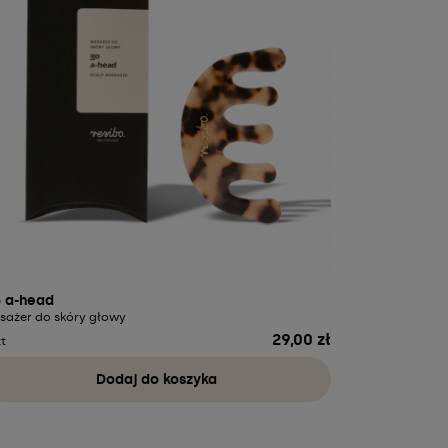
 a-head
sażer do skóry głowy
29,00 zł
Cena
zt
Dodaj do koszyka