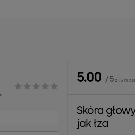
5.00
/ 5
z (5 rece
ie
Skóra głowy
jak łza