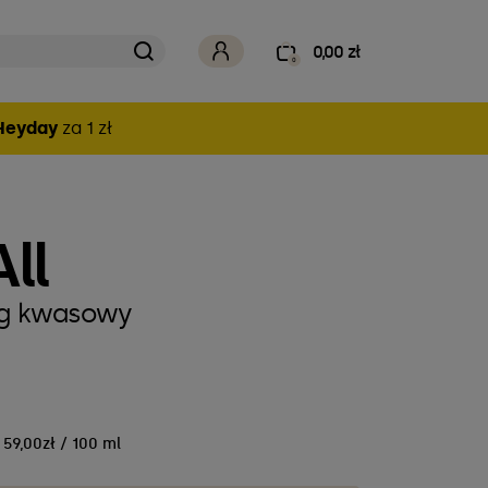
0,00 zł
0
Heyday
za 1 zł
All
ng kwasowy
59,00zł / 100 ml