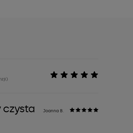
nzji)
 czysta
Joanna B.