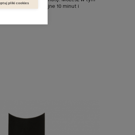
ptuj pliki cookies
ead. Odczekaj kolejne 10 minut i
odą.