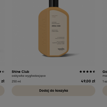
Shine Club
Go
odżywka wygładzająca
ma
 zł
49,00 zł
Cena
250 ml
1 s
Dodaj do koszyka