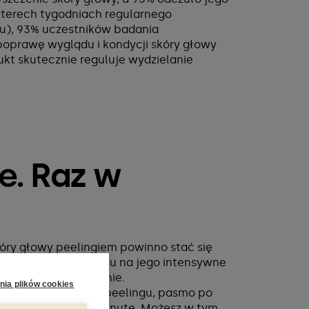
zterech tygodniach regularnego
iu), 93% uczestników badania
oprawę wyglądu i kondycji skóry głowy
ukt skutecznie reguluje wydzielanie
e. Raz w
.
óry głowy peelingiem powinno stać się
elęgnacji. Ze względu na jego intensywne
ygodniu, ale regularnie.
nia plików cookies
ż niewielką ilość peelingu, pasmo po
głowy i masuj przez minutę. Możesz w tym