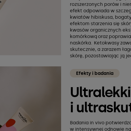
rozszerzonych porów i nier
efekt odpowiada w szczegó
kwiatów hibiskusa, bogaty
efektom starzenia się skór
kwasów organicznych eks
komórkową oraz poprawia
naskórka. Ketokwasy zawa
skutecznie, a zarazem łag
skórę, pozostawiając ją j
Efekty i badania
Ultralekki
i ultrask
Badania in vivo potwierdz
w intensywnej odnowie na