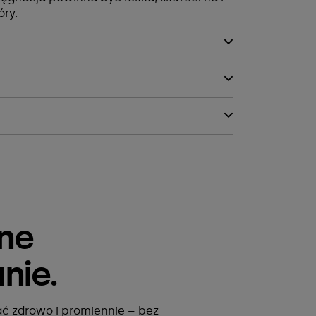
óry.
jne
nie.
ć zdrowo i promiennie – bez