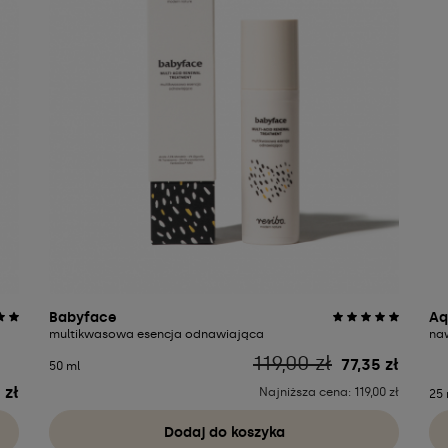
Babyface
Aq
multikwasowa esencja odnawiająca
na
Cena
119,00 zł
77,35 zł
50 ml
 zł
Najniższa cena: 119,00 zł
25 
Dodaj do koszyka