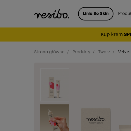
Linia So Skin
Produ
Kup krem
SP
Strona główna
Produkty
Twarz
Velvet