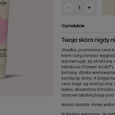
O produkcie
Twoja skóra nigdy n
Gładka, promienna cera b
krem natychmiast wygładz
wyrównując jej strukturę.
hibiskusa (Flower Acids®),
betainy, działa wielowymi
kondycję skóry. A bogact
cera staje się elastyczna
lekka, aksamitna formuła 
stanowi idealną bazę pod 
Nasza zasada: mniej wido
W Resibo wierzymy, że pie