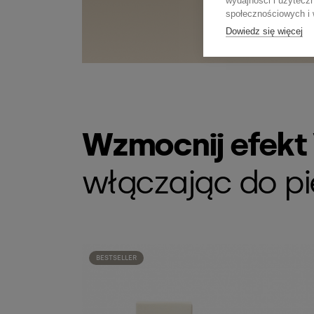
wydajności i użytecz
społecznościowych i w
Dowiedz się więcej
Wzmocnij efekt V
włączając do pi
BESTSELLER