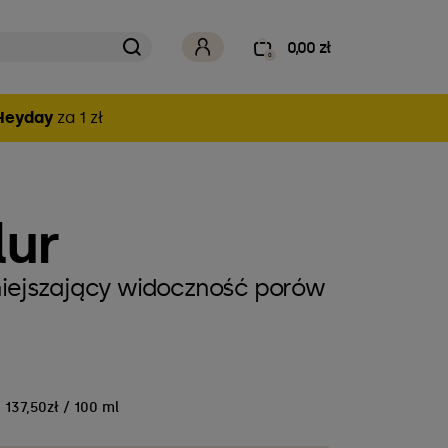
0,00 zł
0
Heyday
za 1 zł
lur
niejszający widoczność porów
137,50zł / 100 ml