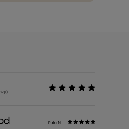
nzji)
od
Pola N.