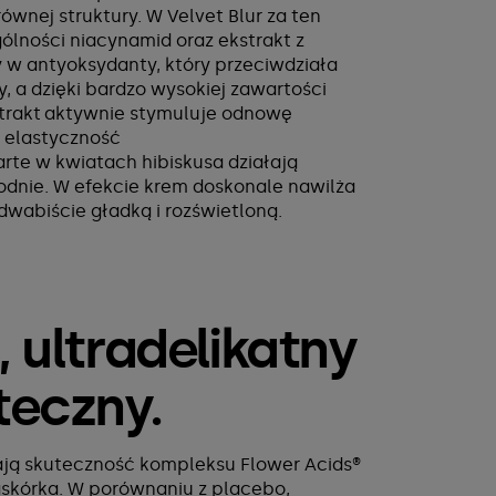
ównej struktury. W Velvet Blur za ten
lności niacynamid oraz ekstrakt z
 w antyoksydanty, który przeciwdziała
y, a dzięki bardzo wysokiej zawartości
trakt aktywnie stymuluje odnowę
 elastyczność
rte w kwiatach hibiskusa działają
odnie. W efekcie krem doskonale nawilża
edwabiście gładką i rozświetloną.
, ultradelikatny
uteczny.
ają skuteczność kompleksu Flower Acids®
skórka. W porównaniu z placebo,