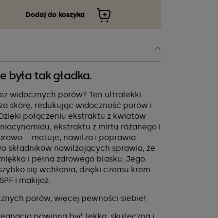
Dodaj do koszyka
ie była tak gładka.
ez widocznych porów? Ten ultralekki
a skórę, redukując widoczność porów i
 Dzięki połączeniu ekstraktu z kwiatów
 niacynamidu, ekstraktu z mirtu różanego i
arowo – matuje, nawilża i poprawia
wo składników nawilżających sprawia, że
, miękka i pełna zdrowego blasku. Jego
szybko się wchłania, dzięki czemu krem
SPF i makijaż.
cznych porów, więcej pewności siebie!
lęgnacja powinna być lekka, skuteczna i