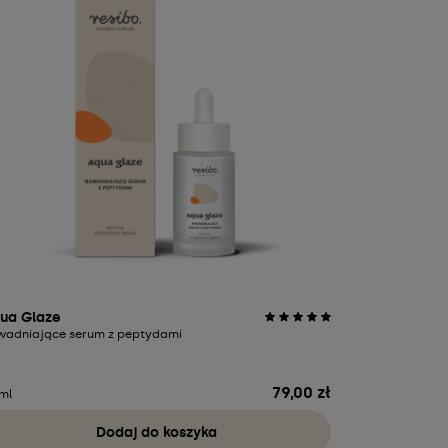
ua Glaze
Clean Girl
wadniające serum z peptydami
wygładzający 
salicylowym 1,
79,00 zł
Cena
ml
125 ml
Dodaj do koszyka