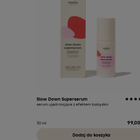
Slow Down Superserum
serum ujędrniające z efektem babyskin
99,00
Cena
30 ml
Dodaj do koszyka