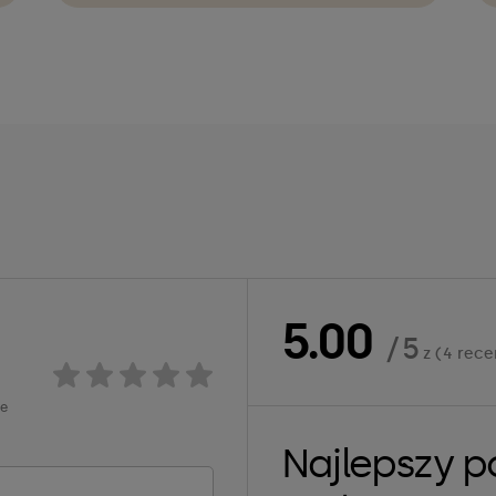
5.00
/ 5
z (4 rece
ie
Najlepszy p