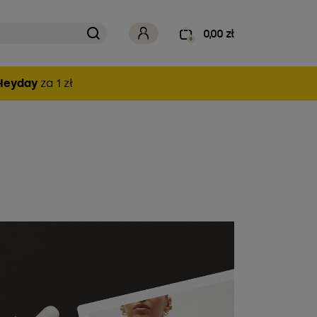
0,00 zł
0
Heyday
za 1 zł