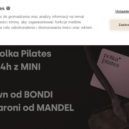
es 🍪
Ustawie
s do gromadzenia oraz analizy informacji na temat
ności strony, aby zagwarantować funkcje mediów
Zaakce
 celu udoskonalenia i dostosowania treści oraz reklam.