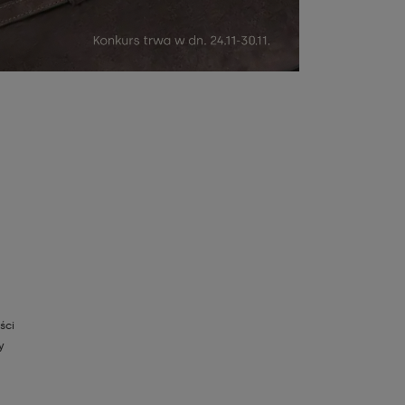
ści
y